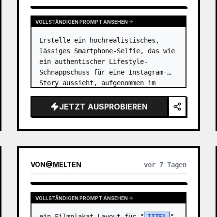
VOLLSTÄNDIGEN PROMPT ANSEHEN
Erstelle ein hochrealistisches, 
lässiges Smartphone-Selfie, das wie 
ein authentischer Lifestyle-
Schnappschuss für eine Instagram-
Story aussieht, aufgenommen im 
Freien in einer japanischen Stadt. 
Die Person ist eine fröhliche junge 
JETZT AUSPROBIEREN
Frau, {argument name="charact…
VON
@
MELTEN
vor 7 Tagen
VOLLSTÄNDIGEN PROMPT ANSEHEN
ein Filmplakat-Layout für "
TITEL
" 