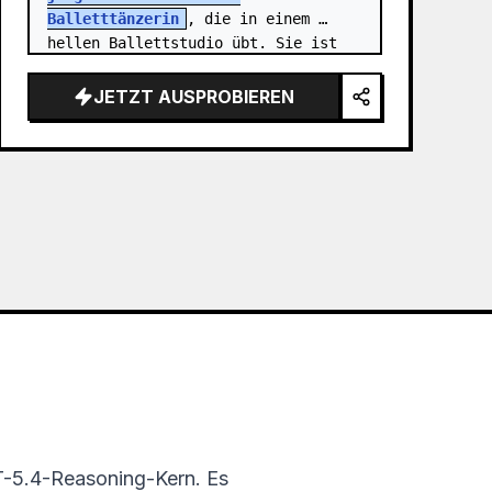
Balletttänzerin
, die in einem 
hellen Ballettstudio übt. Sie ist 
ganzkörperlich in einer eleganten 
Standspagat-Pose zu sehen: ein Fuß 
JETZT AUSPROBIEREN
steht en…
PT-5.4-Reasoning-Kern. Es