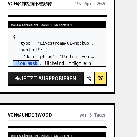
VON
@
神经病不想好转
19. Apr. 2026
VOLLSTÄNDIGEN PROMPT ANSEHEN
{

  "type": "Livestream-UI-Mockup",

  "subject": {

    "description": "Porträt von 
Elon Musk
, lächelnd, trägt ein 
schwarzes T-Shirt mit einer weißen 
technischen Grafik",

JETZT AUSPROBIEREN
    "background": "linke Seite 
zeigt einen Bilds…
VON
@
UNDERWOOD
vor 6 Tagen
VOLLSTÄNDIGEN PROMPT ANSEHEN