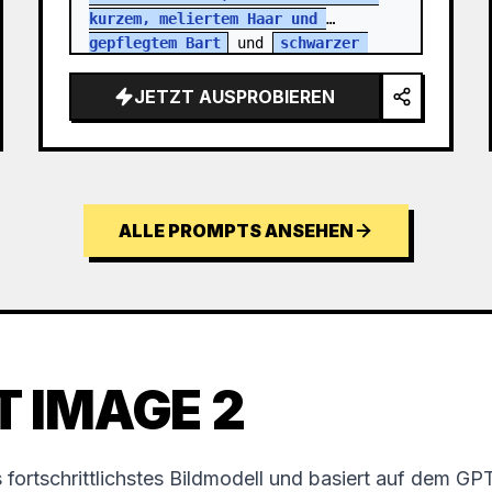
kurzem, meliertem Haar und 
gepflegtem Bart
 und 
schwarzer 
rechteckiger Brille
. Er trägt 
einen anthraz…
JETZT AUSPROBIEREN
ALLE PROMPTS ANSEHEN
T IMAGE 2
fortschrittlichstes Bildmodell und basiert auf dem G