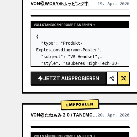
VON
@
WORY＠ホッピング中
19. Apr. 2026
VOLLSTÄNDIGEN PROMPT ANSEHEN
{

  "type": "Produkt-
Explosionsdiagramm-Poster",

  "subject": "VR-Headset",

  "style": "sauberes High-Tech-3D-
Rendering, Studiobeleuchtung, 
leuchtende Akzente",

JETZT AUSPROBIEREN
  "background": "{argument 
name=\"background color\" 
default=\"sanfter violetter und 
blauer Verlauf…
EMPFOHLEN
VON
@
たねもみ 2.0 / TANEMOMI VER2.0
20. Apr. 2026
VOLLSTÄNDIGEN PROMPT ANSEHEN