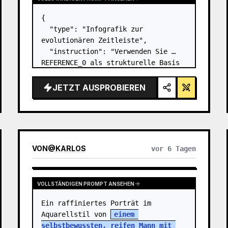
{

  "type": "Infografik zur 
evolutionären Zeitleiste",

  "instruction": "Verwenden Sie 
REFERENCE_0 als strukturelle Basis 
und verwandeln Sie das flache 
Vektordesign in eine 
JETZT AUSPROBIEREN
hochrealistische 3D-Infografik. 
Ersetzen Sie die glatten Rampen 
durch markante Steinstu…
VON
@
KARLOS
vor 6 Tagen
VOLLSTÄNDIGEN PROMPT ANSEHEN
Ein raffiniertes Porträt im 
Aquarellstil von 
einem 
selbstbewussten, reifen Mann mit 