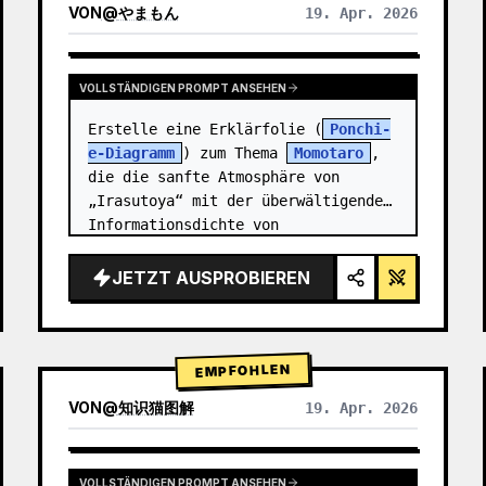
VON
@
やまもん
19. Apr. 2026
ERGEBNISSE ANDERER MODELLE ANZEIGEN
VOLLSTÄNDIGEN PROMPT ANSEHEN
Erstelle eine Erklärfolie (
Ponchi-
e-Diagramm
) zum Thema 
Momotaro
, 
die die sanfte Atmosphäre von 
„Irasutoya“ mit der überwältigenden 
Informationsdichte von 
„Kasumigaseki-Folien“ verbindet.
JETZT AUSPROBIEREN
EMPFOHLEN
VON
@
知识猫图解
19. Apr. 2026
VOLLSTÄNDIGEN PROMPT ANSEHEN