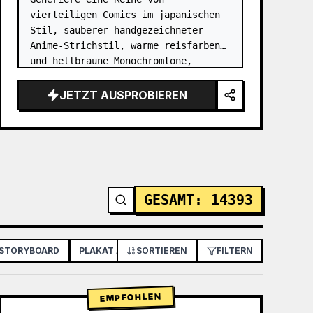
vierteiligen Comics im japanischen 
Stil, sauberer handgezeichneter 
Anime-Strichstil, warme reisfarbene 
und hellbraune Monochromtöne, 
weicher cremefarbener Hintergrund, 
einfache weiche Schatten, insgesamt 
JETZT AUSPROBIEREN
eine warme und heilsame Atmosph…
GESAMT
:
14393
 STORYBOARD
PLAKAT / FLYER
SORTIEREN
APP- / WEBDESIGN
FILTERN
EMPFOHLEN