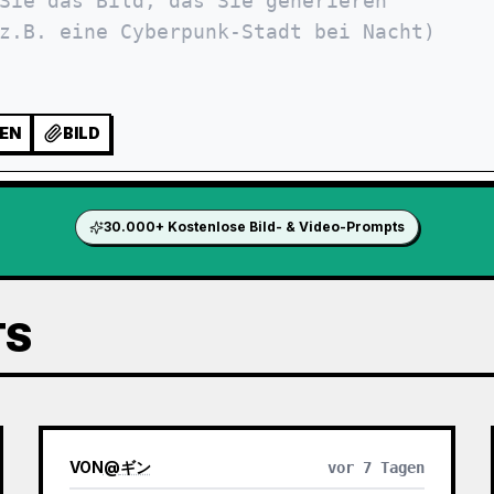
EN
BILD
30.000+ Kostenlose Bild- & Video-Prompts
TS
VON
@
ギン
vor 7 Tagen