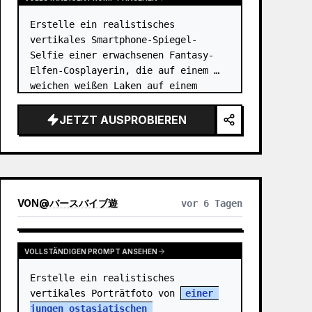
Erstelle ein realistisches 
vertikales Smartphone-Spiegel-
Selfie einer erwachsenen Fantasy-
Elfen-Cosplayerin, die auf einem 
weichen weißen Laken auf einem 
grauen Teppich in einem 
minimalistischen beigen Raum sitzt. 
JETZT AUSPROBIEREN
Das Motiv ist {argument 
name="character name"…
VON
@
バースバイブ遊
vor 6 Tagen
VOLLSTÄNDIGEN PROMPT ANSEHEN
Erstelle ein realistisches 
vertikales Porträtfoto von 
einer 
jungen ostasiatischen 