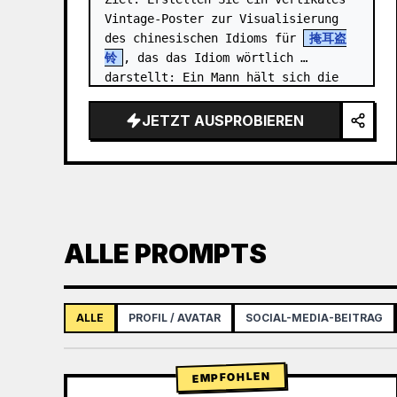
Vintage-Poster zur Visualisierung 
des chinesischen Idioms für 
掩耳盗
铃
, das das Idiom wörtlich 
darstellt: Ein Mann hält sich die 
Ohren zu, während er versucht, eine 
läutende Glocke zu stehl…
JETZT AUSPROBIEREN
ALLE PROMPTS
ALLE
PROFIL / AVATAR
SOCIAL-MEDIA-BEITRAG
EMPFOHLEN