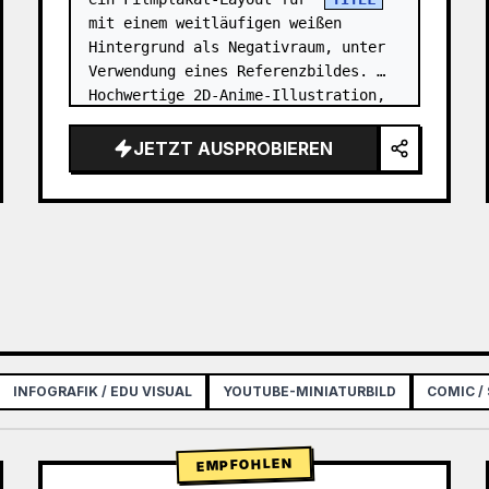
mit einem weitläufigen weißen 
Hintergrund als Negativraum, unter 
Verwendung eines Referenzbildes. 
Hochwertige 2D-Anime-Illustration, 
Cel-Shading mit weichem, 3D-artigem 
Rendering, unter Verwen…
JETZT AUSPROBIEREN
INFOGRAFIK / EDU VISUAL
YOUTUBE-MINIATURBILD
COMIC /
EMPFOHLEN