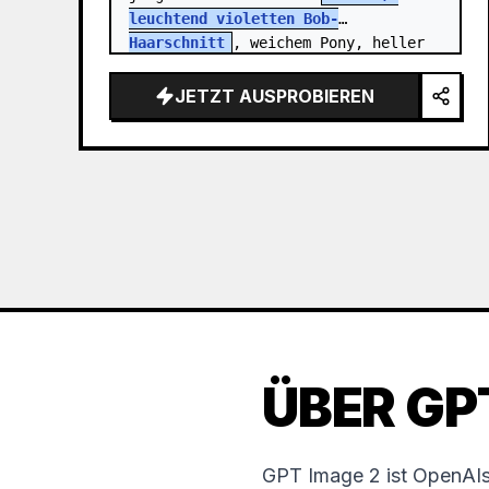
leuchtend violetten Bob-
Haarschnitt
, weichem Pony, heller 
Haut, natürlichen Sommersprossen 
auf Wangen und Nase sowie 
JETZT AUSPROBIEREN
ausdrucksstarken braun…
ÜBER GP
GPT Image 2 ist OpenAIs 