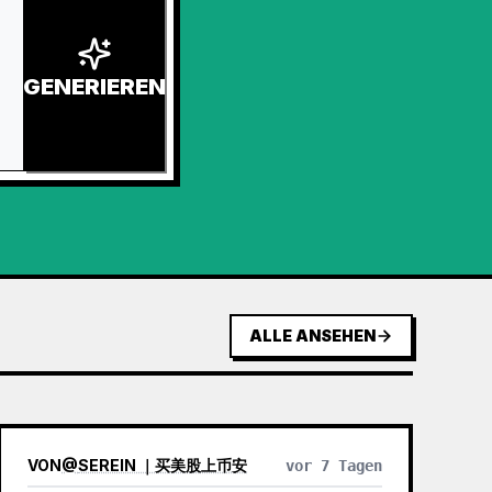
GENERIEREN
ALLE ANSEHEN
VON
@
SEREIN ｜买美股上币安
vor 7 Tagen