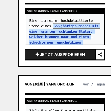
VOLLSTÄNDIGEN PROMPT ANSEHEN
Eine filmreife, hochdetaillierte 
Szene eines 
27-jährigen Mannes mit 
einer smarten, schlanken Statur, 
weichem braunem Haar und einem 
schüchternen, unschuldigen 
Ausdruck
. Er trägt einfache 
Bürokleidung, die den monotonen 
JETZT AUSPROBIEREN
Allta…
VON
@
楊哥 | YANG ONCHAIN
vor 7 Tagen
VOLLSTÄNDIGEN PROMPT ANSEHEN
Ziel: Erstellen Sie ein vertikales 