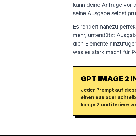
kann deine Anfrage vor 
seine Ausgabe selbst pr
Es rendert nahezu perfekt
mehr, unterstützt Ausgab
dich Elemente hinzufügen
was es stark macht für P
GPT IMAGE 2 
Jeder Prompt auf diese
einen aus oder schrei
Image 2 und iteriere w