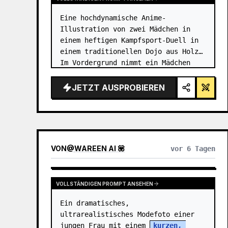
Eine hochdynamische Anime-
Illustration von zwei Mädchen in 
einem heftigen Kampfsport-Duell in 
einem traditionellen Dojo aus Holz. 
Im Vordergrund nimmt ein Mädchen 
mit {argument name="character 1 
hair" default="schwarzem Haar in 
JETZT AUSPROBIEREN
einem hohen Dutt mit roten Bände…
VON
@
WAREEN AI 💟
vor 6 Tagen
VOLLSTÄNDIGEN PROMPT ANSEHEN
Ein dramatisches, 
ultrarealistisches Modefoto einer 
jungen Frau mit einem 
kurzen, 