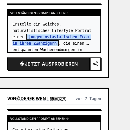
VOLLSTÄNDIGEN PROMPT ANSEHEN
Erstelle ein weiches, 
naturalistisches Lifestyle-Porträt 
einer 
jungen ostasiatischen Frau 
in ihren Zwanzigern
, die einen 
entspannten Wochenendmorgen in 
einem gemütlichen Vintage-
Schlafzimmer verbringt. Sie steh…
JETZT AUSPROBIEREN
VON
@
DEREK WEN｜德里克文
vor 7 Tagen
VOLLSTÄNDIGEN PROMPT ANSEHEN
Generiere eine Reihe von 