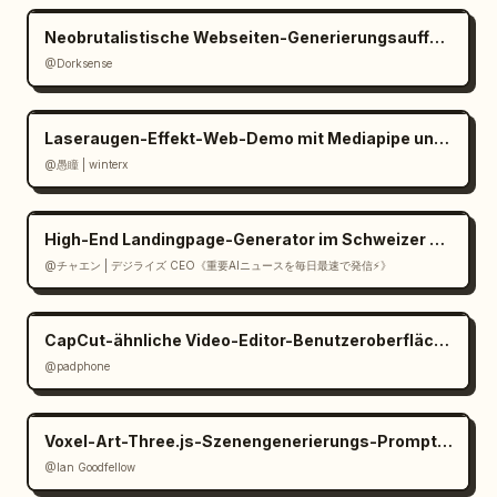
Neobrutalistische Webseiten-Generierungsaufforderung
@Dorksense
Laseraugen-Effekt-Web-Demo mit Mediapipe und Three.js
@愚瞳 | winterx
High-End Landingpage-Generator im Schweizer Stil in React
@チャエン | デジライズ CEO《重要AIニュースを毎日最速で発信⚡️》
CapCut-ähnliche Video-Editor-Benutzeroberfläche in Gemini
@padphone
Voxel-Art-Three.js-Szenengenerierungs-Prompt aus Bild
@Ian Goodfellow