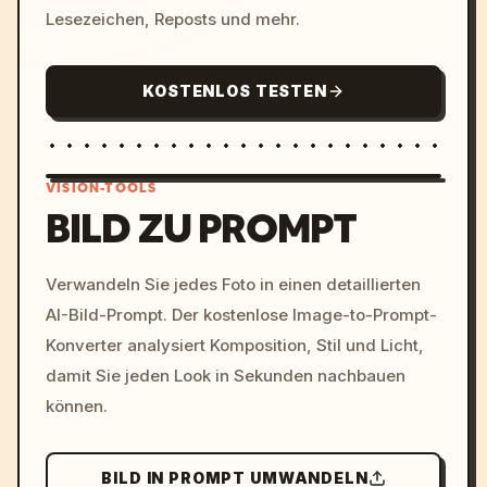
Lesezeichen, Reposts und mehr.
KOSTENLOS TESTEN
VISION-TOOLS
BILD ZU PROMPT
/imagine prompt: cinemati
Verwandeln Sie jedes Foto in einen detaillierten
c, cyberpunk sunset, neon
AI-Bild-Prompt. Der kostenlose Image-to-Prompt-
colors, 8k --v 6.0
Konverter analysiert Komposition, Stil und Licht,
damit Sie jeden Look in Sekunden nachbauen
können.
BILD IN PROMPT UMWANDELN