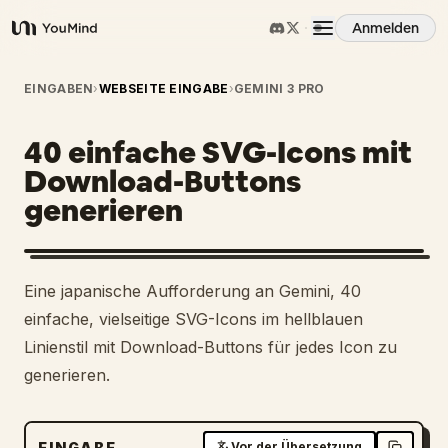
Anmelden
YouMind
Übersicht
EINGABEN
›
WEBSEITE EINGABE
›
GEMINI 3 PRO
40 einfache SVG-Icons mit
Anwendungsfälle
Download-Buttons
generieren
Fähigkeiten
Prompts
Eine japanische Aufforderung an Gemini, 40
einfache, vielseitige SVG-Icons im hellblauen
Preise
Linienstil mit Download-Buttons für jedes Icon zu
generieren.
Download
EINGABE
Vor der Übersetzung