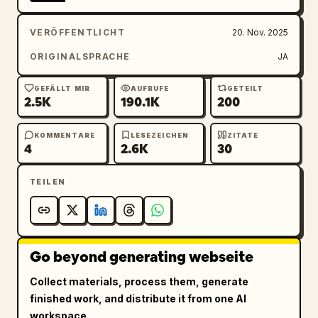
VERÖFFENTLICHT
20. Nov. 2025
ORIGINALSPRACHE
JA
GEFÄLLT MIR
AUFRUFE
GETEILT
2.5K
190.1K
200
KOMMENTARE
LESEZEICHEN
ZITATE
4
2.6K
30
TEILEN
Go beyond generating webseite
Collect materials, process them, generate
finished work, and distribute it from one AI
workspace.