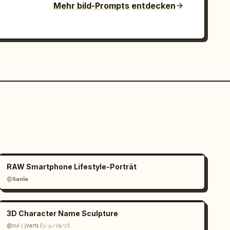
Mehr bild-Prompts entdecken
RAW Smartphone Lifestyle-Porträt
@𝗦𝗮𝗻𝗶𝗮
3D Character Name Sculpture
@rui｜∫varts (シュバルツ)