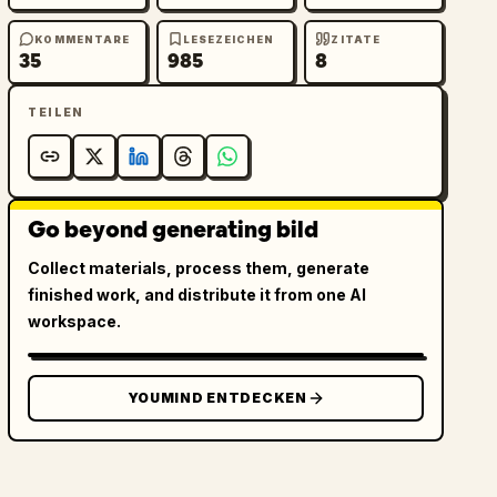
KOMMENTARE
LESEZEICHEN
ZITATE
35
985
8
TEILEN
Go beyond generating bild
Collect materials, process them, generate
finished work, and distribute it from one AI
workspace.
YOUMIND ENTDECKEN