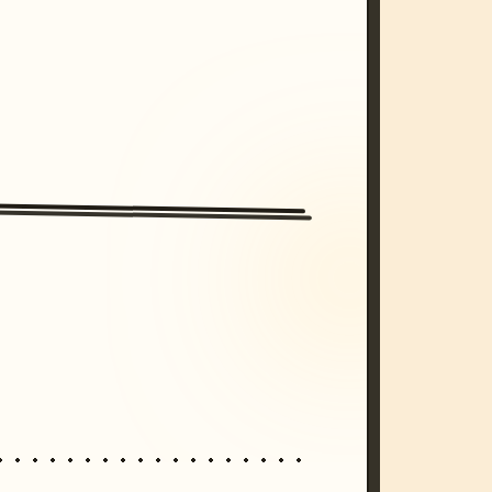
/imagine prompt: cinematic, cyberpunk s
unset, neon colors, 8k --v 6.0