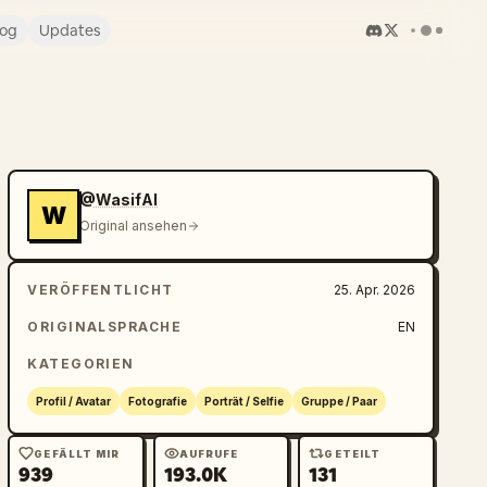
log
Updates
@WasifAI
W
Original ansehen
VERÖFFENTLICHT
25. Apr. 2026
ORIGINALSPRACHE
EN
KATEGORIEN
Profil / Avatar
Fotografie
Porträt / Selfie
Gruppe / Paar
GEFÄLLT MIR
AUFRUFE
GETEILT
939
193.0K
131