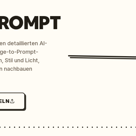
PROMPT
n detaillierten AI-
age-to-Prompt-
 Stil und Licht,
en nachbauen
ELN