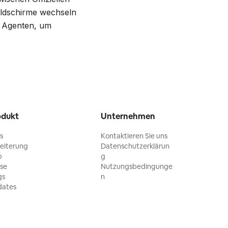
Bildschirme wechseln
m Agenten, um
odukt
Unternehmen
ls
Kontaktieren Sie uns
eiterung
Datenschutzerklärun
p
g
ise
Nutzungsbedingunge
gs
n
ates