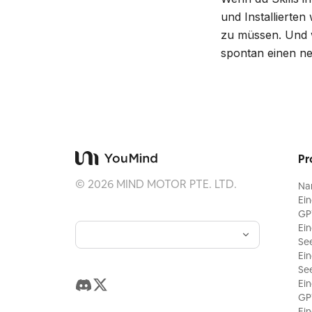
und Installierten
zu müssen. Und w
spontan einen neu
Pr
©
2026
MIND MOTOR PTE. LTD.
Na
Ei
GP
Ei
Se
Ei
Se
Ei
GP
Ei