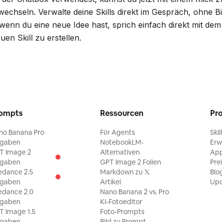
 wechseln. Verwalte deine Skills direkt im Gespräch, ohne 
enn du eine neue Idee hast, sprich einfach direkt mit de
en Skill zu erstellen.
ompts
Ressourcen
Pr
no Banana Pro
Für Agents
Skil
ngaben
NotebookLM-
Erw
T Image 2
Alternativen
Ap
ngaben
GPT Image 2 Folien
Pre
edance 2.5
Markdown zu 𝕏
Blo
ngaben
Artikel
Upd
edance 2.0
Nano Banana 2 vs. Pro
ngaben
KI-Fotoeditor
T Image 1.5
Foto-Prompts
ngaben
Bild zu Prompt