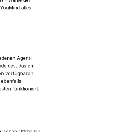
ust – wähle den
 YouMind alles
iedenen Agent-
nde das, das am
ten verfügbaren
 ebenfalls
sten funktioniert.
ischen Offiziellen