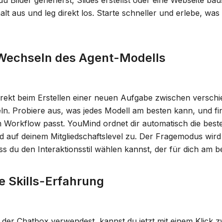
u Bilder generierst, Slides erstellst oder eine Webseite ba
t aus und leg direkt los. Starte schneller und erlebe, was
Wechseln des Agent-Modells
direkt beim Erstellen einer neuen Aufgabe zwischen versch
n. Probiere aus, was jedes Modell am besten kann, und fi
 Workflow passt. YouMind ordnet dir automatisch die bes
d auf deinem Mitgliedschaftslevel zu. Der Fragemodus wird
ss du den Interaktionsstil wählen kannst, der für dich am be
e Skills-Erfahrung
 der Chatbox verwendest, kannst du jetzt mit einem Klick zw