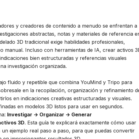
cadores y creadores de contenido a menudo se enfrentan a
stigaciones abstractas, notas y materiales de referencia e
delado 3D tradicional exige habilidades profesionales,
jo manual. Incluso con herramientas de IA, crear activos 
 indicaciones bien estructuradas y referencias visuales
 una investigación organizada.
ajo fluido y repetible que combina YouMind y Tripo para
obresale en la recopilación, organización y refinamiento d
irlos en indicaciones creativas estructuradas y visuales.
finadas en modelos 3D listos para usar en segundos.
na:
Investigar → Organizar → Generar
activos 3D
. Esta guía te explicará exactamente cómo usar
n un ejemplo real paso a paso, para que puedas convertir
n en impresionantes resultados 3D.