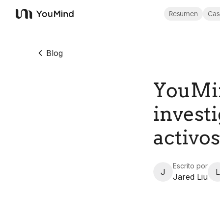
Resumen
Cas
YouMind
Blog
YouMin
invest
activos
Escrito por
J
L
Jared Liu