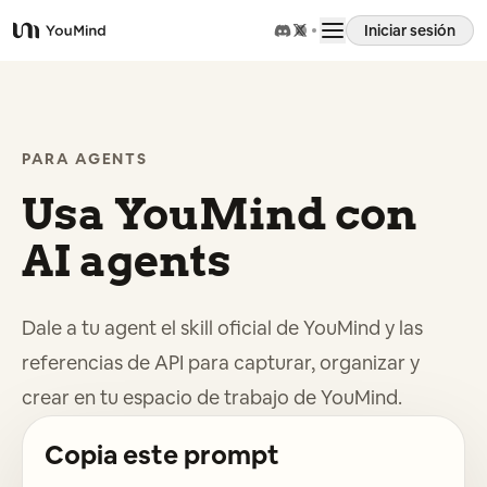
Iniciar sesión
YouMind
Resumen
PARA AGENTS
Casos de uso
Usa YouMind con
Habilidades
AI agents
Prompts
Dale a tu agent el skill oficial de YouMind y las
referencias de API para capturar, organizar y
Precios
crear en tu espacio de trabajo de YouMind.
Descargar
Copia este prompt