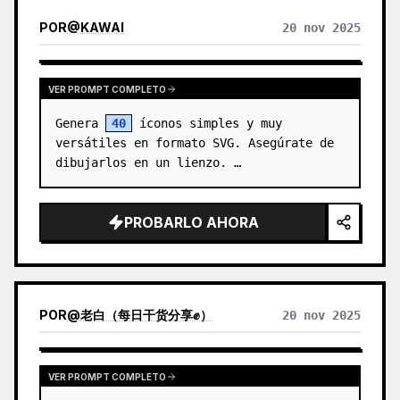
POR
@
KAWAI
20 nov 2025
VER PROMPT COMPLETO
Genera 
40
 íconos simples y muy 
versátiles en formato SVG. Asegúrate de 
dibujarlos en un lienzo. …
PROBARLO AHORA
POR
@
老白（每日干货分享✊）
20 nov 2025
VER PROMPT COMPLETO