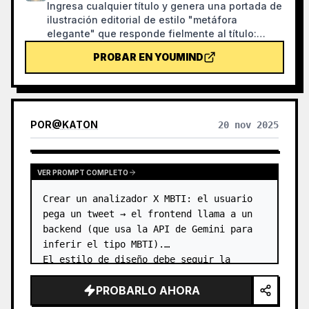
Ingresa cualquier título y genera una portada de
ilustración editorial de estilo "metáfora
elegante" que responde fielmente al título:
textura de pintura granulada, paleta sobria de
PROBAR EN YOUMIND
azul neblina, blanco marfil y acentos cálidos,
una sola metáfora visual, mucho espacio en
blanco y formato horizontal 16:9. Ideal para
portadas de noticias, podcasts, artículos y
newsletters.
POR
@
KATON
20 nov 2025
VER PROMPT COMPLETO
Crear un analizador X MBTI: el usuario 
pega un tweet → el frontend llama a un 
backend (que usa la API de Gemini para 
inferir el tipo MBTI).

El estilo de diseño debe seguir la 
estética de Linear, solo en modo oscuro, 
PROBARLO AHORA
con una sensación minimalista pero de 
alta c…