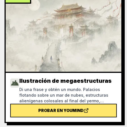
Ilustración de megaestructuras
Di una frase y obtén un mundo. Palacios
flotando sobre un mar de nubes, estructuras
alienígenas colosales al final del yermo,
monolitos con textura de grabado que
PROBAR EN YOUMIND
atraviesan el cielo estrellado: arquitectura tan
grande que no cabe en un marco y personas tan
diminutas que tienes que buscarlas por un buen