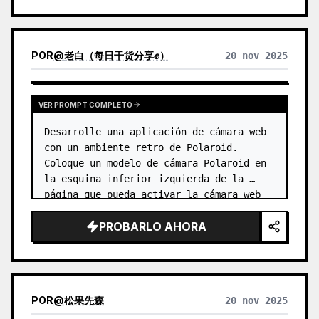
POR
@
老白（每日干货分享✊）
20 nov 2025
VER PROMPT COMPLETO
Desarrolle una aplicación de cámara web 
con un ambiente retro de Polaroid. 
Coloque un modelo de cámara Polaroid en 
la esquina inferior izquierda de la 
página que pueda activar la cámara web 
del usuario y mostrar una vista previa 
PROBARLO AHORA
en tiempo real. …
POR
@
松果先森
20 nov 2025