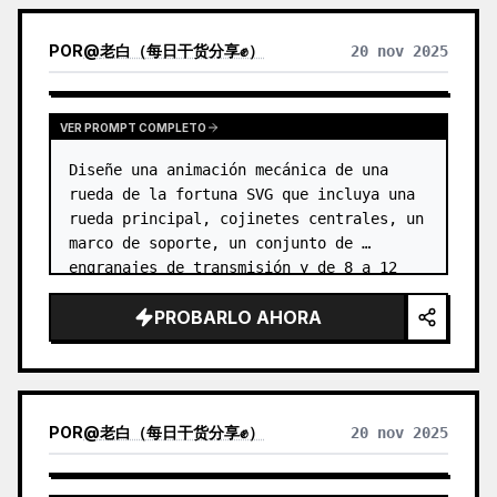
POR
@
老白（每日干货分享✊）
20 nov 2025
VER PROMPT COMPLETO
Diseñe una animación mecánica de una 
rueda de la fortuna SVG que incluya una 
rueda principal, cojinetes centrales, un 
marco de soporte, un conjunto de 
engranajes de transmisión y de 8 a 12 
cabinas con un mecanismo de 
PROBARLO AHORA
autonivelación inversa para mantenerlas 
hor…
POR
@
老白（每日干货分享✊）
20 nov 2025