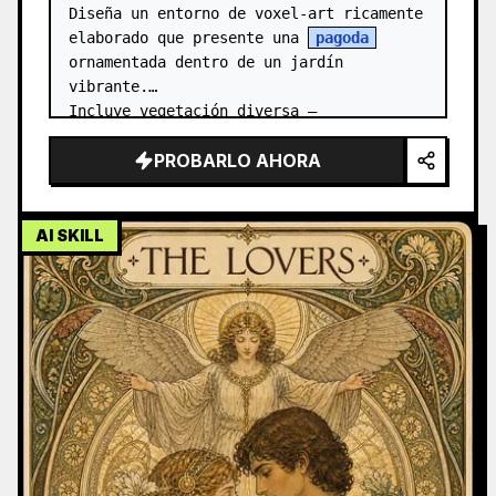
Diseña un entorno de voxel-art ricamente 
elaborado que presente una 
pagoda
ornamentada dentro de un jardín 
vibrante.

Incluye vegetación diversa —
especialmente {argument 
PROBARLO AHORA
name="key_tree_en" default="árboles de 
cerezo…
AI SKILL