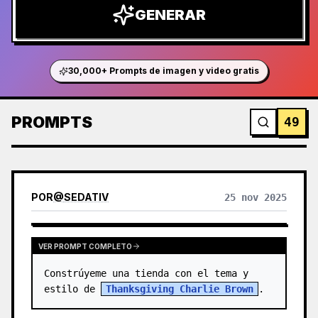
GENERAR
30,000+ Prompts de imagen y video gratis
PROMPTS
49
POR
@
SEDATIV
25 nov 2025
VER PROMPT COMPLETO
Constrúyeme una tienda con el tema y 
estilo de 
Thanksgiving Charlie Brown
.