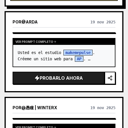
a mano. Perfecta para cada publicación.
POR
@
ARDA
19 nov 2025
VER PROMPT COMPLETO
Usted es el estudio 
makemepulse
. 
Créeme un sitio web para 
AP
. …
PROBARLO AHORA
POR
@
愚瞳 | WINTERX
19 nov 2025
VER PROMPT COMPLETO