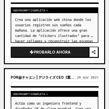
VER PROMPT COMPLETO
Crea una aplicación web china donde los 
usuarios registren sus sueños cada 
mañana. La aplicación ofrece una gran 
cantidad de "stickers ilustrados" para 
hacer collages y reconstruir las escenas 
de los sueños, y finalmente genera una 
PROBARLO AHORA
tarjeta de sueños que parece…
POR
@
チャエン | デジライズ CEO《重要AIニュースを毎日最速で発信⚡️》
20 nov 2025
VER PROMPT COMPLETO
Actúa como un ingeniero frontend y 
diseñador UX de clase mundial. Crea una 