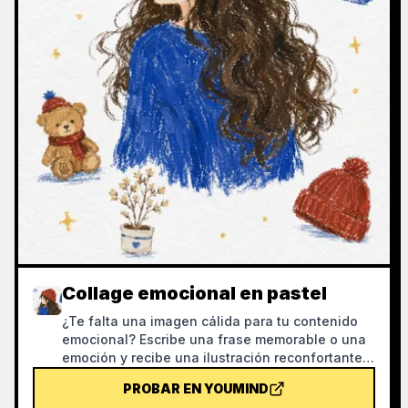
Collage emocional en pastel
¿Te falta una imagen cálida para tu contenido
emocional? Escribe una frase memorable o una
emoción y recibe una ilustración reconfortante
en pastel al óleo: personajes dibujados a mano,
PROBAR EN YOUMIND
objetos cotidianos esparcidos y la frase escrita