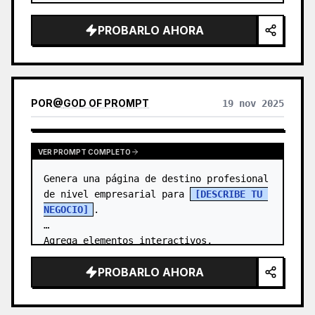
PROBARLO AHORA
POR
@
GOD OF PROMPT
19 nov 2025
VER PROMPT COMPLETO
Genera una página de destino profesional 
de nivel empresarial para 
[DESCRIBE TU 
NEGOCIO]
.

Agrega elementos interactivos, 
animaciones y hazla completamente 
PROBARLO AHORA
responsiva. …