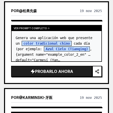
POR
@
松果先森
19 nov 2025
VER PROMPT COMPLETO
Genera una aplicación web que presente 
un 
color tradicional chino
 cada día 
(por ejemplo: 
Azul Cielo (Tianqing)
, 
{argument name="example_color_2_en" 
default="Carmesí (Yan…
PROBARLO AHORA
POR
@
KARMINSKI-牙医
19 nov 2025