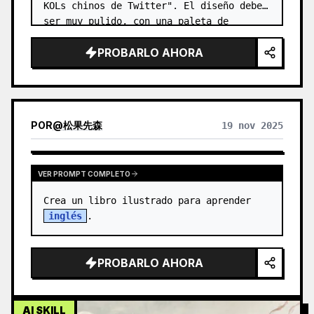
KOLs chinos de Twitter". El diseño debe 
ser muy pulido, con una paleta de 
colores mínima, modo oscuro y alto 
PROBARLO AHORA
contraste. …
POR
@
松果先森
19 nov 2025
VER PROMPT COMPLETO
Crea un libro ilustrado para aprender 
inglés
.
PROBARLO AHORA
AI SKILL