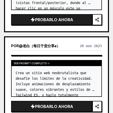
(vistas frontal/posterior, donde al 
hacer clic en un músculo este se 
resalta), filtros chinos 
PROBARLO AHORA
(género/nivel/equipo) y tarjetas de 
ejercicios. E…
POR
@
老白（每日干货分享✊）
20 nov 2025
VER PROMPT COMPLETO
Crea un sitio web neobrutalista que 
desafíe los límites de la creatividad. 
Incluye animaciones de desplazamiento 
suave, colores vibrantes y estilos de 
Tailwind ES, y hazlo totalmente 
responsivo.
PROBARLO AHORA