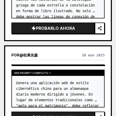
griega de cada estrella o constelación 
en forma de libro ilustrado. No solo 
debe mostrar las líneas de conexión de 
la constelación, sino también…
PROBARLO AHORA
POR
@
松果先森
20 nov 2025
VER PROMPT COMPLETO
Genera una aplicación web de estilo 
cibernético chino para un almanaque 
diario moderno dirigido a jóvenes. En 
lugar de elementos tradicionales como 
"apto para el matrimonio", debe reflejar 
escenarios de la vida moderna. …