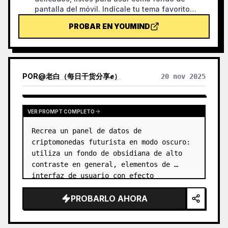
pantalla del móvil. Indícale tu tema favorito
(como mitología nórdica, algún anime o IP de
PROBAR EN YOUMIND
videojuego) o qué cartas quieres sacar, y
generará imágenes de tarot con estilo
coherente y significados hermosos. Admite el
juego completo de 78 cartas, un grupo o
algunas seleccionadas. Las imágenes son
POR
@
老白（每日干货分享✊）
20 nov 2025
refinadas y duraderas, sin la sensación plástica
de la IA. Se puede combinar con las tareas
programadas de YouMind para sacar e
interpretar cartas automáticamente cada
VER PROMPT COMPLETO
mañana (requiere configurar la tarea
Recrea un panel de datos de 
programada por tu cuenta).
criptomonedas futurista en modo oscuro: 
utiliza un fondo de obsidiana de alto 
contraste en general, elementos de 
interfaz de usuario con efecto 
*glassmorphism* y contornos degradados, 
PROBARLO AHORA
tipografía Inter delgada y 
visualizaciones de da…