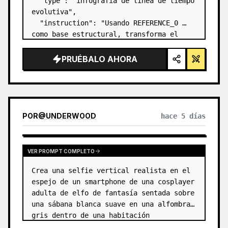
  "type": "infografía de línea de tiempo 
evolutiva",

  "instruction": "Usando REFERENCE_0 
como base estructural, transforma el 
diseño vectorial plano en una infografía 
3D altamente realista. Reemplaza las 
PRUÉBALO AHORA
rampas lisas por escalones de piedra 
definidos y actu…
POR
@
UNDERWOOD
hace 5 días
VER PROMPT COMPLETO
Crea una selfie vertical realista en el 
espejo de un smartphone de una cosplayer 
adulta de elfo de fantasía sentada sobre 
una sábana blanca suave en una alfombra 
gris dentro de una habitación 
minimalista de color beige. El sujeto es 