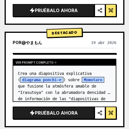
alta tecnología, iluminación de estudio, 
detalles brillantes",

PRUÉBALO AHORA
  "background": "{argument 
name=\"background color\" default=\"deg…
DESTACADO
POR
@
やまもん
19 abr 2026
VER RESULTADOS DE OTROS MODELOS
VER PROMPT COMPLETO
Crea una diapositiva explicativa 
(
diagrama ponchi-e
) sobre 
Momotaro
que fusione la atmósfera amable de 
"Irasutoya" con la abrumadora densidad 
de información de las "diapositivas de 
Kasumigase…
PRUÉBALO AHORA