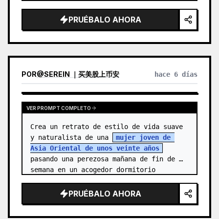
protagonista es una joven alegre, 
{argument name="character name" 
PRUÉBALO AHORA
default="…
POR
@
SEREIN ｜买美股上币安
hace 6 días
VER PROMPT COMPLETO
Crea un retrato de estilo de vida suave 
y naturalista de una 
mujer joven de 
Asia Oriental de unos veinte años
pasando una perezosa mañana de fin de 
semana en un acogedor dormitorio 
vintage. Ella está de pie cen…
PRUÉBALO AHORA