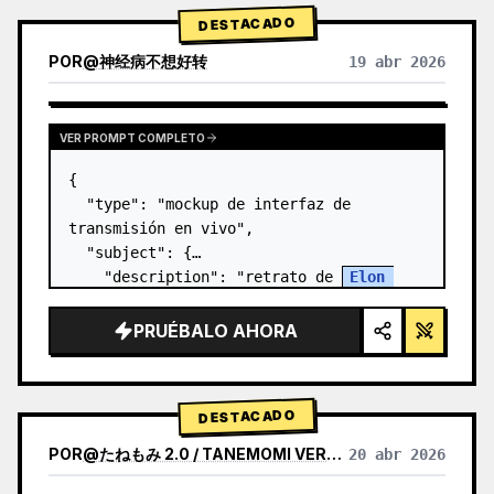
DESTACADO
POR
@
神经病不想好转
19 abr 2026
VER PROMPT COMPLETO
{

  "type": "mockup de interfaz de 
transmisión en vivo",

  "subject": {

    "description": "retrato de 
Elon 
Musk
, sonriendo, vistiendo una camiseta 
negra con un gráfico técnico esquemático 
PRUÉBALO AHORA
en blanco",

    "background":…
DESTACADO
POR
@
たねもみ 2.0 / TANEMOMI VER2.0
20 abr 2026