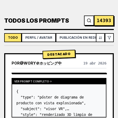
TODOS LOS PROMPTS
14393
TODO
PERFIL / AVATAR
PUBLICACIÓN EN REDES SOCIALES
DESTACADO
POR
@
WORY＠ホッピング中
19 abr 2026
VER PROMPT COMPLETO
{

  "type": "póster de diagrama de 
producto con vista explosionada",

  "subject": "visor VR",

  "style": "renderizado 3D limpio de 