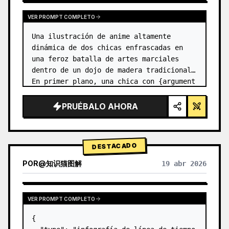
VER PROMPT COMPLETO
Una ilustración de anime altamente 
dinámica de dos chicas enfrascadas en 
una feroz batalla de artes marciales 
dentro de un dojo de madera tradicional. 
En primer plano, una chica con {argument 
name="character 1 hair" default="cabello 
negro en un moño alto con c…
PRUÉBALO AHORA
DESTACADO
POR
@
知识猫图解
19 abr 2026
VER PROMPT COMPLETO
{
