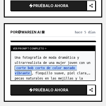
{argument name="character n…
PRUÉBALO AHORA
POR
@
WAREEN AI 💟
hace 5 días
VER PROMPT COMPLETO
Una fotografía de moda dramática y 
ultrarrealista de una mujer joven con un 
corte bob corto de color morado 
vibrante
, flequillo suave, piel clara, 
pecas naturales en las mejillas y la 
nariz, y ojos marrones expresivos. Vi…
PRUÉBALO AHORA