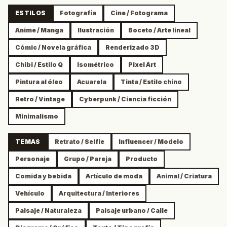
ESTILOS
Fotografía
Cine / Fotograma
Anime / Manga
Ilustración
Boceto / Arte lineal
Cómic / Novela gráfica
Renderizado 3D
Chibi / Estilo Q
Isométrico
Pixel Art
Pintura al óleo
Acuarela
Tinta / Estilo chino
Retro / Vintage
Cyberpunk / Ciencia ficción
Minimalismo
TEMAS
Retrato / Selfie
Influencer / Modelo
Personaje
Grupo / Pareja
Producto
Comida y bebida
Artículo de moda
Animal / Criatura
Vehículo
Arquitectura / Interiores
Paisaje / Naturaleza
Paisaje urbano / Calle