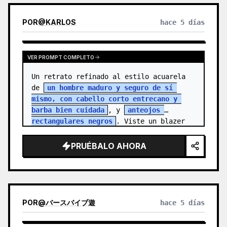
POR
@
KARLOS
hace 5 días
VER PROMPT COMPLETO
Un retrato refinado al estilo acuarela 
de 
un hombre maduro y seguro de sí 
mismo, con cabello corto entrecano y 
barba bien cuidada
, y 
anteojos 
rectangulares negros
. Viste un blazer 
colo…
PRUÉBALO AHORA
POR
@
バースバイブ遊
hace 5 días