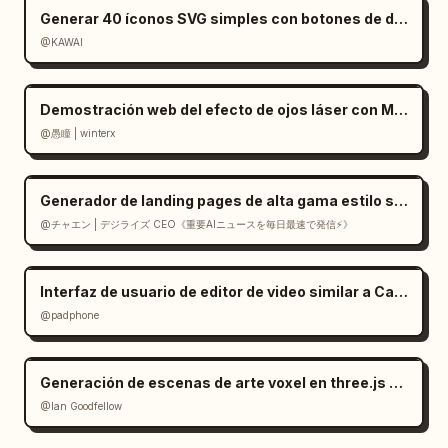
Generar 40 íconos SVG simples con botones de descarga
@KAWAI
Demostración web del efecto de ojos láser con Mediapipe y Three.js
@愚瞳 | winterx
Generador de landing pages de alta gama estilo suizo en React
@チャエン | デジライズ CEO《重要AIニュースを毎日最速で発信⚡️》
Interfaz de usuario de editor de video similar a CapCut en Gemini
@padphone
Generación de escenas de arte voxel en three.js a partir de una imagen
@Ian Goodfellow