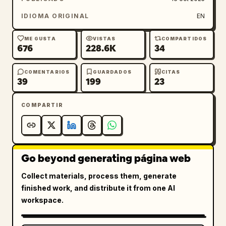
IDIOMA ORIGINAL
EN
ME GUSTA
VISTAS
COMPARTIDOS
676
228.6K
34
COMENTARIOS
GUARDADOS
CITAS
39
199
23
COMPARTIR
Go beyond generating página web
Collect materials, process them, generate
finished work, and distribute it from one AI
workspace.