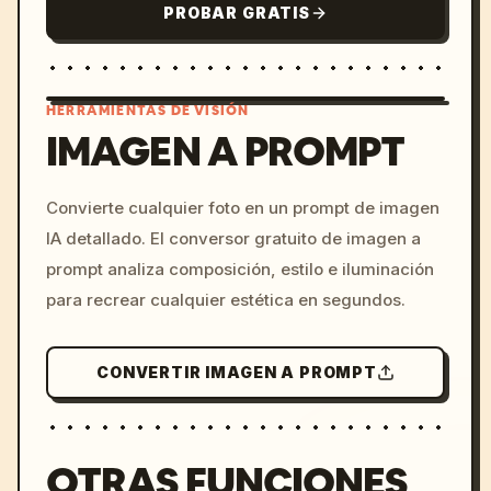
PROBAR GRATIS
HERRAMIENTAS DE VISIÓN
IMAGEN A PROMPT
/imagine prompt: cinemati
Convierte cualquier foto en un prompt de imagen
c, cyberpunk sunset, neon
IA detallado. El conversor gratuito de imagen a
colors, 8k --v 6.0
prompt analiza composición, estilo e iluminación
para recrear cualquier estética en segundos.
CONVERTIR IMAGEN A PROMPT
OTRAS FUNCIONES