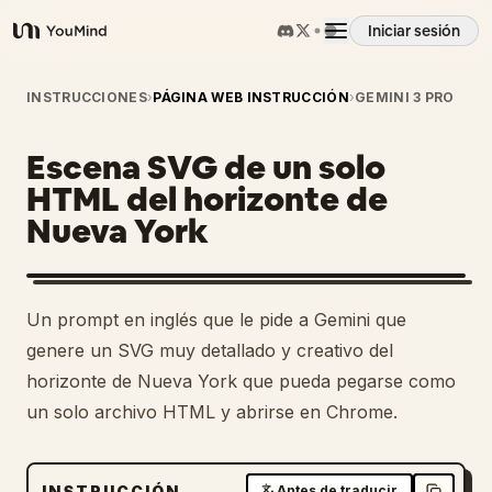
Iniciar sesión
YouMind
Resumen
INSTRUCCIONES
›
PÁGINA WEB INSTRUCCIÓN
›
GEMINI 3 PRO
Escena SVG de un solo
Casos de uso
HTML del horizonte de
Nueva York
Habilidades
Prompts
Un prompt en inglés que le pide a Gemini que
genere un SVG muy detallado y creativo del
Precios
horizonte de Nueva York que pueda pegarse como
un solo archivo HTML y abrirse en Chrome.
Descargar
INSTRUCCIÓN
Antes de traducir