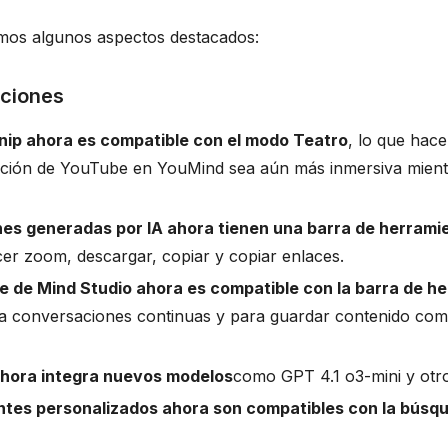
mos algunos aspectos destacados:
ciones
ip ahora es compatible con el modo Teatro
, lo que hace
zación de YouTube en YouMind sea aún más inmersiva mien
es generadas por IA ahora tienen una barra de herrami
er zoom, descargar, copiar y copiar enlaces.
te de Mind Studio ahora es compatible con la barra de h
a conversaciones continuas y para guardar contenido co
hora integra nuevos modelos
como GPT 4.1 o3-mini y otr
ntes personalizados ahora son compatibles con la búsq