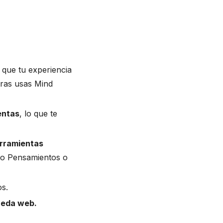
 que tu experiencia
tras usas Mind
entas
, lo que te
erramientas
mo Pensamientos o
os.
ueda web.