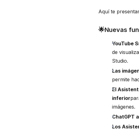
Aquí te presenta
🌟
Nuevas fun
YouTube Sn
de visuali
Studio.
Las imágen
permite hac
El Asisten
inferior
par
imágenes.
ChatGPT a
Los Asiste