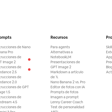
ompts
Recursos
Pr
trucciones de Nano
Para agents
Skil
nana Pro
Alternativas a
Ext
trucciones de
NotebookLM
Ap
T Image 2
Presentaciones de
Pre
trucciones de
GPT Image 2
Blo
edance 2.5
Markdown a artículo
Act
trucciones de
de 𝕏
edance 2.0
Nano Banana 2 vs. Pro
trucciones de GPT
Editor de fotos con IA
ge 1.5
Prompts de fotos
trucciones de
Imagen a prompt
edream 4.5
Lenny Career Coach
trucciones de
Test de personalidad