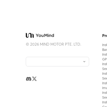
Pr
©
2026
MIND MOTOR PTE. LTD.
Ins
Ba
Ins
GP
Ins
Se
Ins
Se
Ins
Ima
Ins
Se
Ins