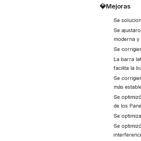
💎
Mejoras
Se solucion
Se ajustaro
moderna y 
Se corrigie
La barra la
facilita l
Se corrigie
más establ
Se optimizó
de los Pane
Se optimiz
Se optimizó
interferenc