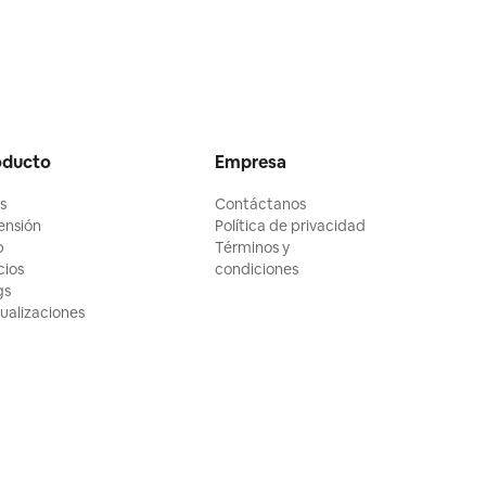
oducto
Empresa
ls
Contáctanos
ensión
Política de privacidad
p
Términos y
cios
condiciones
gs
ualizaciones