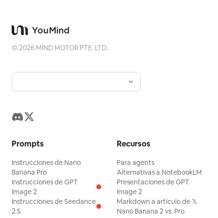
Blog
Actualizaciones
©
2026
MIND MOTOR PTE. LTD.
Prompts
Recursos
Instrucciones de Nano
Para agents
Banana Pro
Alternativas a NotebookLM
Instrucciones de GPT
Presentaciones de GPT
Image 2
Image 2
Instrucciones de Seedance
Markdown a artículo de 𝕏
2.5
Nano Banana 2 vs. Pro