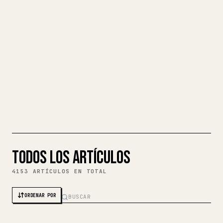
REMEZCLAR PORTADA
04
22580: De GPT-2 a KimiK3,
INGLÉS
explicado
5.4M
13.5K
2.3K
218
28.9K
@
WATERLOO_INTERN
HACE 2 SEMANAS
REMEZCLAR PORTADA
TODOS LOS ARTÍCULOS
4153 ARTÍCULOS EN TOTAL
ORDENAR POR