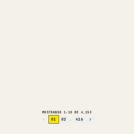
703K
712
36
50
512
@
USENAIVE
HACE 2 DÍAS
DESCIFRAR LA VIRALIDAD
LECTURA PROFUNDA CON IA
10
Actualización Last Rites de Ghost
INGLÉS
Recon Wildlands: 4K/60FPS y
nuevas misiones
364K
3.2K
369
183
504
@
GHOSTRECON
HACE 2 DÍAS
DESCIFRAR LA VIRALIDAD
LECTURA PROFUNDA CON IA
MOSTRANDO 1-10 DE 4,153
01
02
…
416