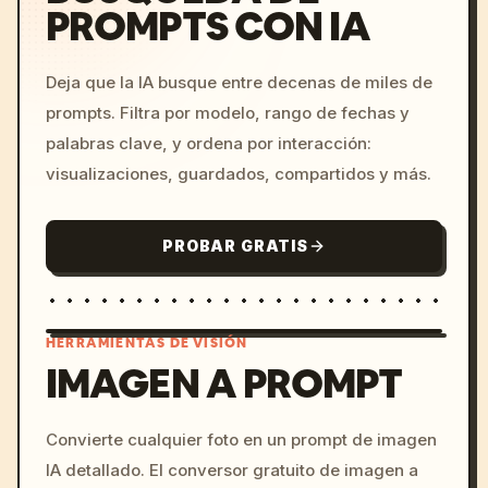
PROMPTS CON IA
Deja que la IA busque entre decenas de miles de
prompts. Filtra por modelo, rango de fechas y
palabras clave, y ordena por interacción:
visualizaciones, guardados, compartidos y más.
PROBAR GRATIS
HERRAMIENTAS DE VISIÓN
IMAGEN A PROMPT
/imagine prompt: cinemati
Convierte cualquier foto en un prompt de imagen
c, cyberpunk sunset, neon
IA detallado. El conversor gratuito de imagen a
colors, 8k --v 6.0