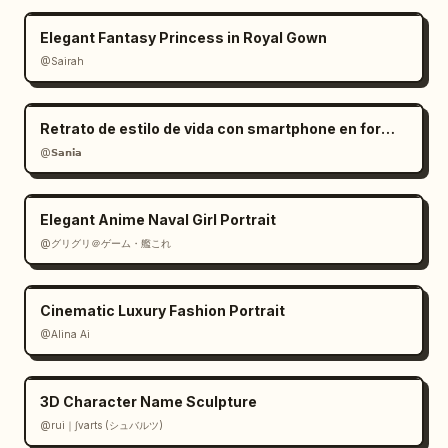
Elegant Fantasy Princess in Royal Gown
@Sairah
Retrato de estilo de vida con smartphone en formato RAW
@𝗦𝗮𝗻𝗶𝗮
Elegant Anime Naval Girl Portrait
@グリグリ＠ゲーム・艦これ
Cinematic Luxury Fashion Portrait
@Alina Ai
3D Character Name Sculpture
@rui｜∫varts (シュバルツ)