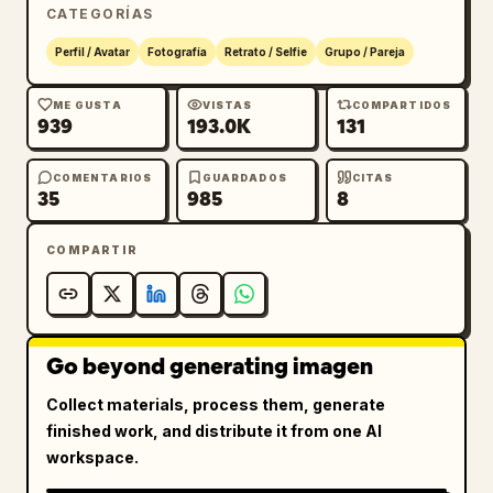
CATEGORÍAS
Perfil / Avatar
Fotografía
Retrato / Selfie
Grupo / Pareja
ME GUSTA
VISTAS
COMPARTIDOS
939
193.0K
131
COMENTARIOS
GUARDADOS
CITAS
35
985
8
COMPARTIR
Go beyond generating imagen
Collect materials, process them, generate
finished work, and distribute it from one AI
workspace.