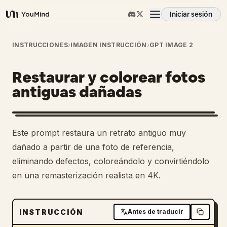
Iniciar sesión
YouMind
Resumen
INSTRUCCIONES
›
IMAGEN INSTRUCCIÓN
›
GPT IMAGE 2
Restaurar y colorear fotos
Casos de uso
antiguas dañadas
Habilidades
1
Este prompt restaura un retrato antiguo muy
Prompts
dañado a partir de una foto de referencia,
eliminando defectos, coloreándolo y convirtiéndolo
en una remasterización realista en 4K.
Precios
Descargar
INSTRUCCIÓN
Antes de traducir