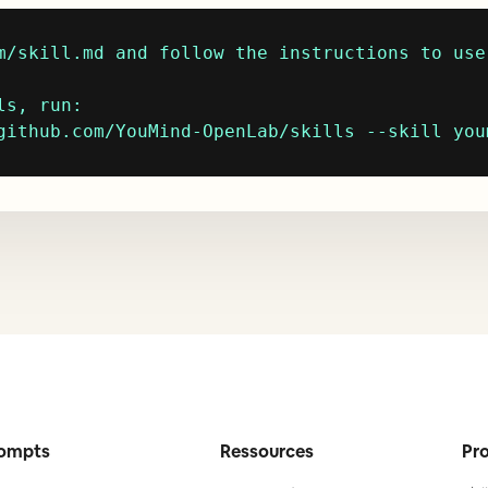
m/skill.md and follow the instructions to use 
s, run:

github.com/YouMind-OpenLab/skills --skill you
ompts
Ressources
Pro