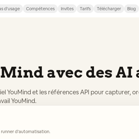
s d'usage
Compétences
Invites
Tarifs
Télécharger
Blog
uMind avec des AI
ciel YouMind et les références API pour capturer, o
avail YouMind.
 runner d’automatisation.