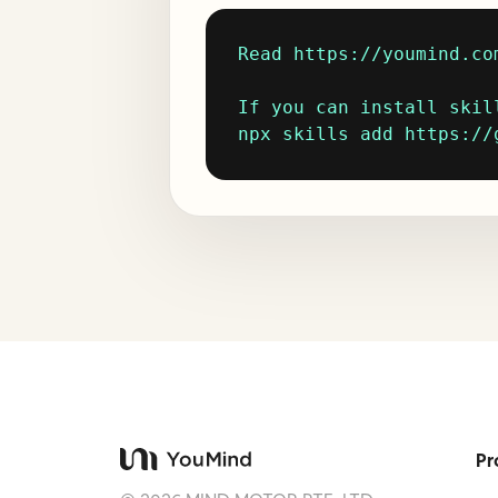
Read https://youmind.co
If you can install skill
npx skills add https://
Pr