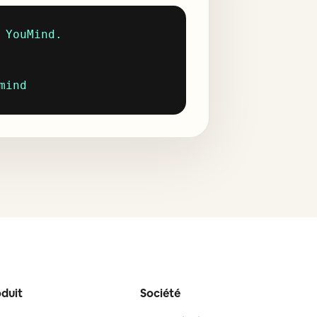
YouMind.

mind
duit
Société