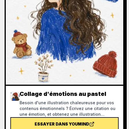
Collage d'émotions au pastel
Besoin d'une illustration chaleureuse pour vos
contenus émotionnels ? Écrivez une citation ou
une émotion, et obtenez une illustration
apaisante au pastel à l'huile : personnages
ESSAYER DANS YOUMIND
dessinés à la main, objets du quotidien