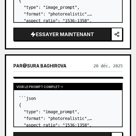
{

  "type": "image_prompt",

  "format": "photorealistic",

  "aspect_ratio": "1536:1358",

  "scene": {

ESSAYER MAINTENANT
    "setting": "balcon/terrasse 
extérieur avec une balustrade en verre",

    "time_of_day": "journée",

    "weather": "clair",

    "foreground_surface…
PAR
@
SURA BAGHIROVA
20 déc. 2025
VOIR LE PROMPT COMPLET
```json

{

  "type": "image_prompt",

  "format": "photorealistic",

  "aspect_ratio": "1536:1358",

  "scene": {
