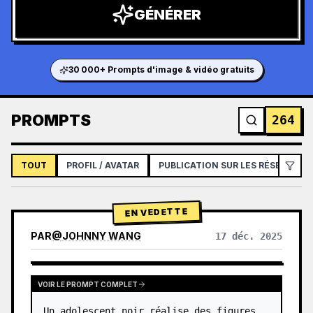
GÉNÉRER
30 000+ Prompts d'image & vidéo gratuits
PROMPTS
264
TOUT
PROFIL / AVATAR
PUBLICATION SUR LES RÉSEAUX S
EN VEDETTE
PAR
@
JOHNNY WANG
17 déc. 2025
GPTIMAGE15PROMPTS.PROMPTCARD.VIEWOTHERMODELRESULTS
VOIR LE PROMPT COMPLET
Un adolescent noir réalise des figures 