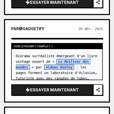
ESSAYER MAINTENANT
    "setting": "balcon/terrasse 
extérieur avec une balustrade en verre",

    "time_of_day": "journée",

    "weather": "clair",

    "foreground_surface…
PAR
@
GADGETIFY
20 déc. 2025
VOIR LE PROMPT COMPLET
Diorama surréaliste émergeant d'un livre 
vintage ouvert de « 
Le Meilleur des 
mondes
 » par 
Aldous Huxley
 : les 
pages forment un laboratoire d'éclosion 
futuriste avec des rangées de tubes…
ESSAYER MAINTENANT