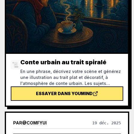
Conte urbain au trait spiralé
En une phrase, décrivez votre scène et générez
une illustration au trait plat et décoratif, à
l'atmosphère de conte urbain. Les sujets
principaux sont finement dessinés en spirales
ESSAYER DANS YOUMIND
circulaires, tandis que le fond est peint à la
gouache en aplat aéré, créant un contraste de
densité qui fait respirer l'image. La composition
à double foyer — la tension entre la lumière
chaude des bâtiments et les personnages
PAR
@
COMFYUI
19 déc. 2025
solitaires — devient le récit. Des blocs
complémentaires de bleu de Prusse et d'or