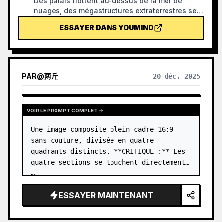
Des palais flottent au-dessus de la mer de
nuages, des mégastructures extraterrestres se
dressent au bout de la plaine désertique, des
ESSAYER DANS YOUMIND
stèles au rendu gravé percent le ciel étoilé —
des bâtiments si grands qu'ils ne tiennent pas
dans le cadre, des personnages si petits qu'on
les cherche longtemps. Xianxia, science-fiction,
dark fantasy, couvertures rétro : tous les genres
PAR
@
两斤
20 déc. 2025
sont possibles, il suffit de donner une ambiance.
Idéal pour les couvertures de romans, les fonds
d'écran et les illustrations conceptuelles.
VOIR LE PROMPT COMPLET
Une image composite plein cadre 16:9 
sans couture, divisée en quatre 
quadrants distincts. **CRITIQUE :** Les 
quatre sections se touchent directement. 
…
ESSAYER MAINTENANT