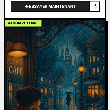
avec un 
Samsung Galaxy S21 Ultra
, 
ESSAYER MAINTENANT
photographie spontanée amateur au 
smartphone, object…
AI COMPÉTENCE