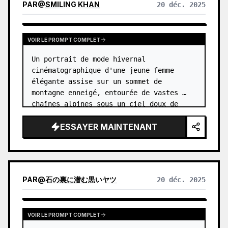
PAR
@
SMILING KHAN
20 déc. 2025
VOIR LE PROMPT COMPLET
Un portrait de mode hivernal 
cinématographique d'une jeune femme 
élégante assise sur un sommet de 
montagne enneigé, entourée de vastes 
chaînes alpines sous un ciel doux de 
l'heure dorée. Elle porte une doudoune 
ESSAYER MAINTENANT
{argument name="jacket color" 
default="rose paste…
PAR
@
石の裏に潜む黒いヤツ
20 déc. 2025
VOIR LE PROMPT COMPLET