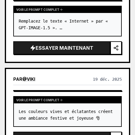
ambre, d'un aplat extrême, évoquent la gravure
sur bois. Après validation de l'aperçu, l'image
VOIR LE PROMPT COMPLET
est générée ; vous pouvez ajuster librement la
Remplacez le texte « Internet » par « 
tonalité, le moment, l'ambiance, la saison et la
densité du trait. Parfait pour les illustrations, les
GPT-IMAGE-1.5 ». …
fonds d'écran et l'impression.
ESSAYER MAINTENANT
PAR
@
VIKI
19 déc. 2025
VOIR LE PROMPT COMPLET
Les couleurs vives et éclatantes créent 
une ambiance festive et joyeuse 🎅