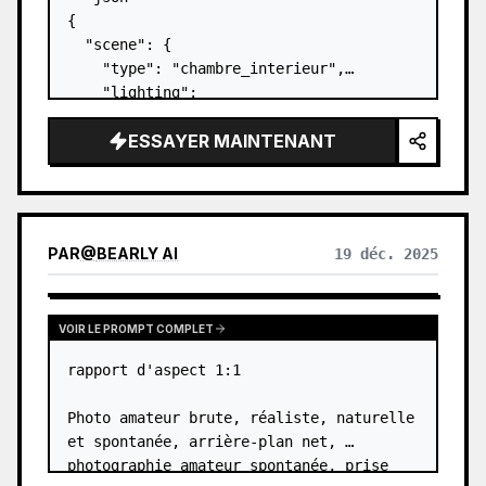
{

  "scene": {

    "type": "chambre_interieur",

    "lighting": 
"lumiere_naturelle_jour",

ESSAYER MAINTENANT
    "atmosphere": "decontractee, 
douillette, domestique"

  },

  "subject": {

    "pose": {

PAR
@
BEARLY AI
19 déc. 2025
      "position": 
"allongee_sur_le_ventre_sur_le_lit",

      "orientati…
VOIR LE PROMPT COMPLET
rapport d'aspect 1:1

Photo amateur brute, réaliste, naturelle 
et spontanée, arrière-plan net, 
photographie amateur spontanée, prise 