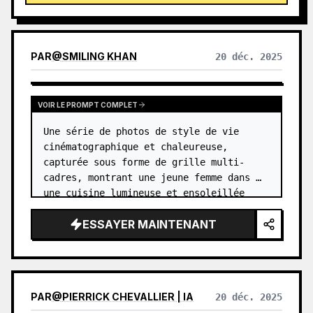
éparpillés et citation manuscrite. Parfaite pour
chaque publication.
PAR
@
SMILING KHAN
20 déc. 2025
VOIR LE PROMPT COMPLET
Une série de photos de style de vie 
cinématographique et chaleureuse, 
capturée sous forme de grille multi-
cadres, montrant une jeune femme dans 
une cuisine lumineuse et ensoleillée 
lors d'un moment de thé paisible. Elle 
ESSAYER MAINTENANT
porte une robe sans manches douce de 
cou…
PAR
@
PIERRICK CHEVALLIER | IA
20 déc. 2025