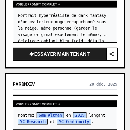
VOIR LE PROMPT COMPLET
Portrait hyperréaliste de dark fantasy 
d'un mystérieux mage encapuchonné sous 
la neige, même personne (garder le 
visage original exactement le même), 
éclairage ambiant bleu froid, détails 
d'ombres complexes sur le visage, orbe 
ESSAYER MAINTENANT
magique lumineuse tenue délicatem…
PAR
@
DΞV
20 déc. 2025
VOIR LE PROMPT COMPLET
Montrez 
Sam Altman
 en 
2015
 lançant 
YC Research
 et 
YC Continuity
.