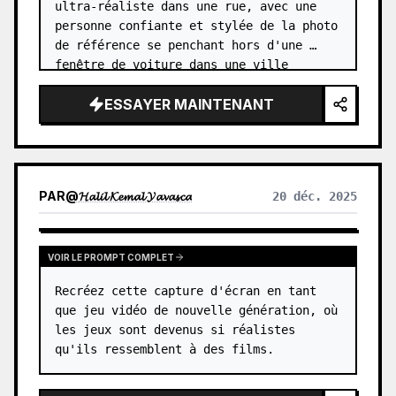
ultra-réaliste dans une rue, avec une 
personne confiante et stylée de la photo 
de référence se penchant hors d'une 
fenêtre de voiture dans une ville 
pluvieuse lors d'une évasion à grande 
ESSAYER MAINTENANT
vitesse.",

"pose": {

"bras": "tendu…
PAR
@
𝓗𝓪𝓵𝓲𝓵 𝓚𝓮𝓶𝓪𝓵 𝓨𝓪𝓿𝓪𝓼𝓬𝓪
20 déc. 2025
VOIR LE PROMPT COMPLET
Recréez cette capture d'écran en tant 
que jeu vidéo de nouvelle génération, où 
les jeux sont devenus si réalistes 
qu'ils ressemblent à des films.