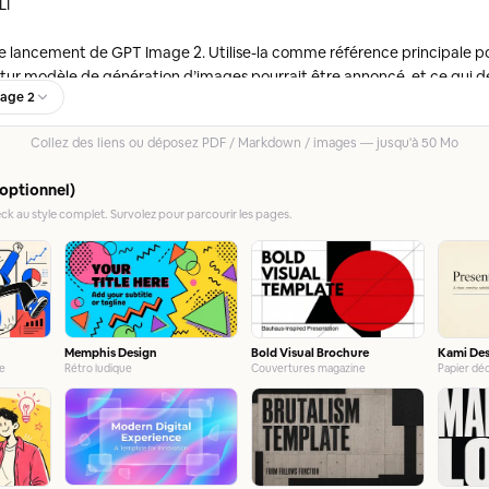
age 2
Collez des liens ou déposez PDF / Markdown / images — jusqu'à 50 Mo
(optionnel)
ck au style complet. Survolez pour parcourir les pages.
Memphis Design
Bold Visual Brochure
Kami De
Rétro ludique
Couvertures magazine
ée
Papier déc