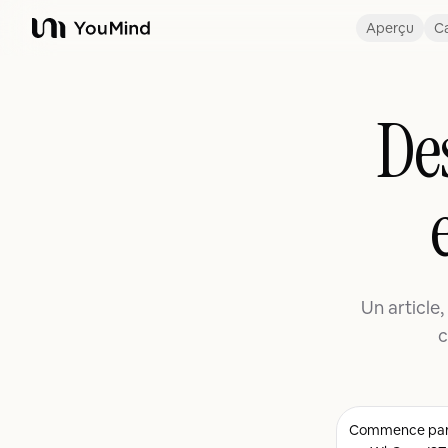
Aperçu
Ca
YouMind
Des
Un article
c