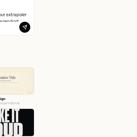
sign
oupé éditorial