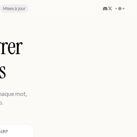
Mises à jour
vrer
s
chaque mot,
p.