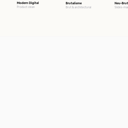
Modern Digital
Brutalisme
Neu-Brut
Product clean
Brut & architectural
Slides-ma