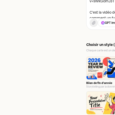
GPT Im
G
Choisir un style 
Chaque carte est un de
Bilan de fin d'année
Storytelling par la donn