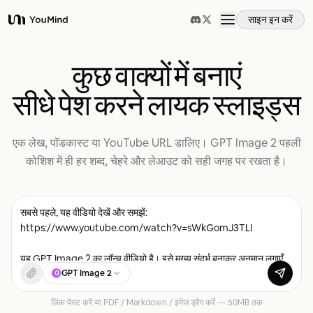
साइन इन करें
YouMind
अवलोकन
कुछ वाक्यों में बनाएं
सीधे पेश करने लायक स्लाइड्स
उपयोग के मामले
एक लेख, पॉडकास्ट या YouTube URL डालिए। GPT Image 2 पहली
कौशल
कोशिश में ही हर शब्द, चेहरे और लेआउट को सही जगह पर रखता है।
प्रॉम्प्ट
मूल्य निर्धारण
GPT Image 2
G
डाउनलोड
लिंक पेस्ट करें या PDF / Markdown / इमेज ड्रैग करें — 50MB तक