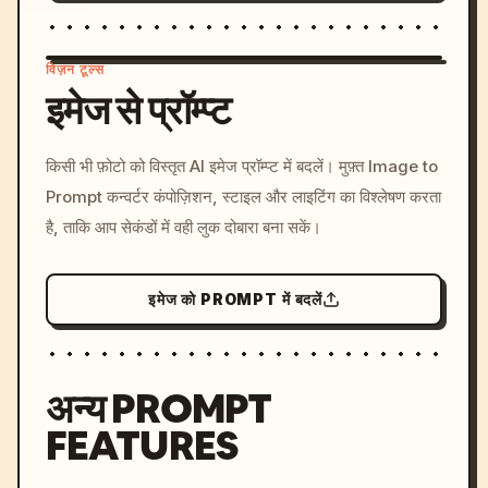
विज़न टूल्स
इमेज से प्रॉम्प्ट
/imagine prompt: cinemati
किसी भी फ़ोटो को विस्तृत AI इमेज प्रॉम्प्ट में बदलें। मुफ़्त Image to
c, cyberpunk sunset, neon
Prompt कन्वर्टर कंपोज़िशन, स्टाइल और लाइटिंग का विश्लेषण करता
colors, 8k --v 6.0
है, ताकि आप सेकंडों में वही लुक दोबारा बना सकें।
इमेज को PROMPT में बदलें
अन्य PROMPT
FEATURES