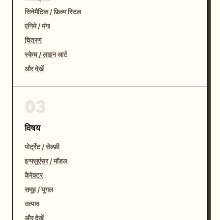
सिनेमैटिक / फ़िल्म स्टिल
एनिमे / मंगा
चित्रण
स्केच / लाइन आर्ट
और देखें
03
विषय
पोर्ट्रेट / सेल्फ़ी
इन्फ्लुएंसर / मॉडल
कैरेक्टर
समूह / युगल
उत्पाद
और देखें