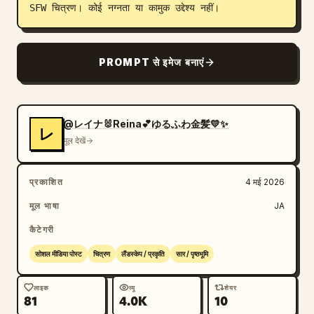
SFW चित्रण। कोई नग्नता या कामुक उद्देश्य नहीं।
ब्लॉग
PROMPT से इमेज बनाएं
अपडेट
@レイナ🐰Reina💕ゆるふわ金髪💛✨️
レ
मूल देखें
प्रकाशित
4 मई 2026
मूल भाषा
JA
कैटेगरी
सोशल मीडिया पोस्ट
चित्रण
लैंडस्केप / प्रकृति
सार / पृष्ठभूमि
लाइक
व्यू
शेयर
81
4.0K
10