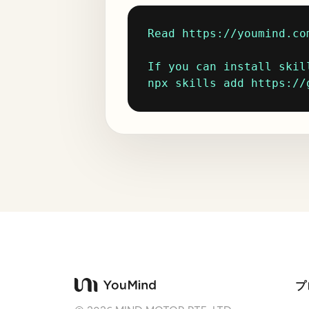
Read https://youmind.co
If you can install skill
npx skills add https://
プ