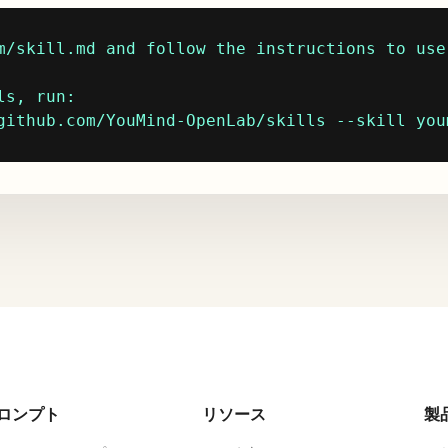
m/skill.md and follow the instructions to use 
s, run:

github.com/YouMind-OpenLab/skills --skill you
ロンプト
リソース
製