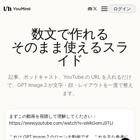
ログイン
YouMind
概要
数文で作れる
そのまま使えるスラ
ユースケース
イド
スキル
記事、ポッドキャスト、YouTube の URL を入れるだけ
で、GPT Image 2 が文字・顔・レイアウトを一度で整え
プロンプト
ます。
料金
ダウンロード