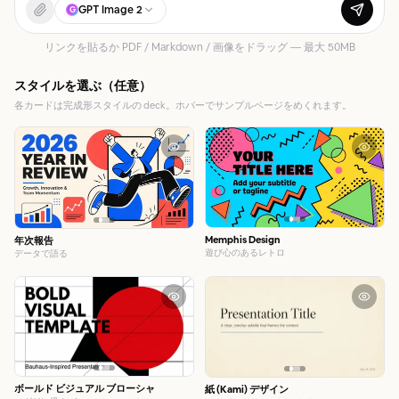
GPT Image 2
G
ブログ
リンクを貼るか PDF / Markdown / 画像をドラッグ — 最大 50MB
更新情報
スタイルを選ぶ（任意）
各カードは完成形スタイルの deck。ホバーでサンプルページをめくれます。
Memphis Design
年次報告
遊び心のあるレトロ
データで語る
ボールド ビジュアル ブローシャ
紙 (Kami) デザイン