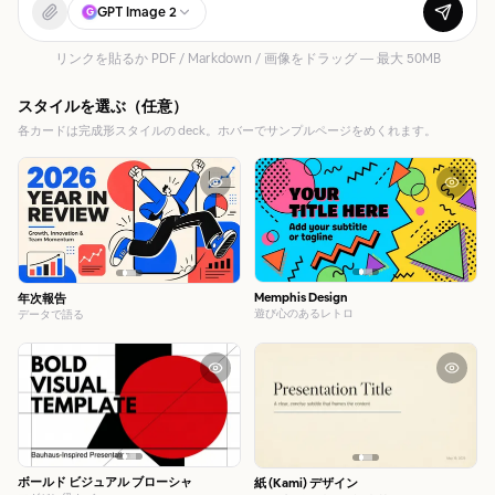
GPT Image 2
G
ブログ
リンクを貼るか PDF / Markdown / 画像をドラッグ — 最大 50MB
更新情報
スタイルを選ぶ（任意）
各カードは完成形スタイルの deck。ホバーでサンプルページをめくれます。
Memphis Design
年次報告
遊び心のあるレトロ
データで語る
ボールド ビジュアル ブローシャ
紙 (Kami) デザイン