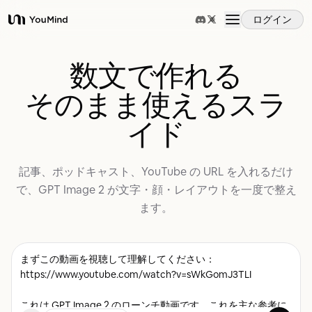
ログイン
YouMind
概要
数文で作れる
そのまま使えるスラ
ユースケース
イド
スキル
記事、ポッドキャスト、YouTube の URL を入れるだけ
で、GPT Image 2 が文字・顔・レイアウトを一度で整え
プロンプト
ます。
料金
ダウンロード