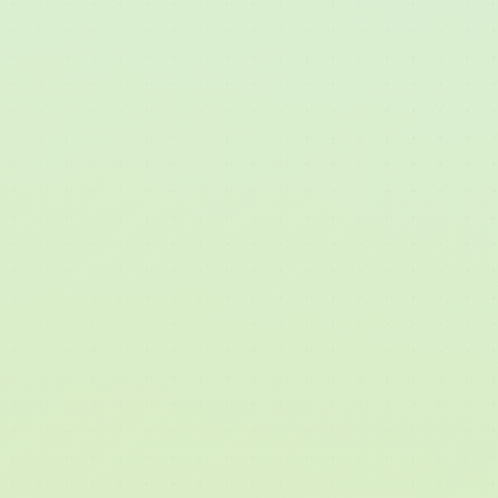
画像プロンプトの作例をもっ
と見る
プロンプトライブラリには、さらに 30,000件以上 件の画像プロ
ンプト作例があります。
さらにプロンプトを探索
画像プロンプト
01
デジタルな崩壊、断片化したピクセル、シネマティックな
照明効果を特徴とする、鳥を題材にした芸術的なプロンプ
トです。
画像プロンプト
02
モノクロから鮮やかな色彩へと変化するストーリーボード
用のナラティブプロンプト。雨の中での親切な行動を通じ
て生まれる感情的なつながりを象徴しています。