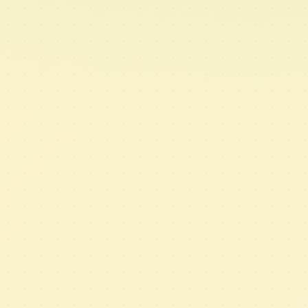
+
何に使えますか？
画像からプロンプト生成ツールは無料です
+
か？
+
AI画像ツールでも使えますか？
生成したプロンプトはどの画像生成ツールで使
+
えますか？
アップロードした画像は永久に保存されます
+
か？
+
今週人気のプロンプトとバズ記事とは？