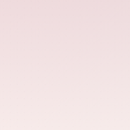
白いユニフォームに青と赤のバッジ、背番号7を付けたサッカ
ー選手の大きなポートレート。

何千人もの小さな実在の人々が、ベージュ背景のモザイクポー
、シュールなデジタルコラージュ、写真級のデ
俯瞰視点
ィテール。
被写体切り替え
スタイル、光、雰囲気はそのままに、プロンプトの単語をひと
つだけ置き換えます。猫を犬に、コーヒーをワインに変えて、
もう一度生成してみましょう。
抽出したプロンプト
若い女性が、ゆったりしたクリーム色のニットセーターを着
て、やわらかいベッドに横たわっている。

抱きしめているのは、ふわふわの白い
。

猫