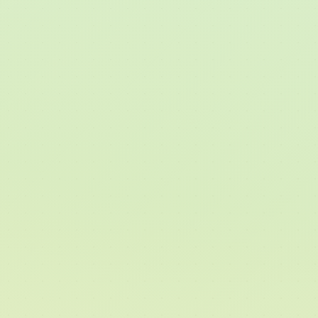
画像プロンプト
03
「掩耳盗鈴（耳を覆って鐘を盗む）」という中国の成語を
テーマに、耳を塞ぎながら鐘を盗もうとする男を描いた、
アンティーク調の教育ポスターを生成します。
画像プロンプト
04
ネガティブスペースを活用した、高品質なセルルックレン
ダリングによるアニメ調映画ポスターのテンプレートで
す。参照画像に基づいた生成が可能です。
クリエイターの声