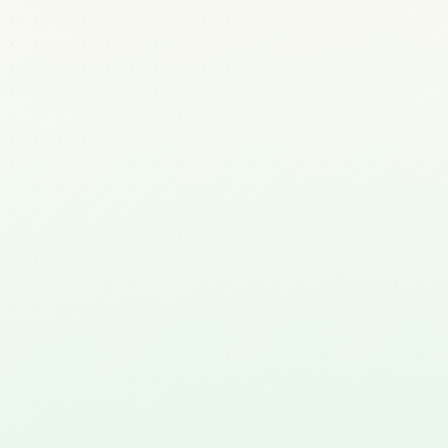
関連ツール
プロンプトを自分の写真に適用す
る
試したいプロンプトの方向性が決まったら、Photo Prompt
で写真をアップロード。新しいシーンや人物、エフェクト
を加えた画像をAIで仕上げられます。
写真をアップロード → プロンプトを選択 → 編集結果
01
編集する写
編集結果
03
真
写真プロンプト
02
写真プロンプトを試す