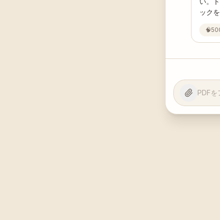
い。ト
ックを
🧠
5