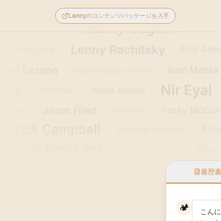
sz
Ban
Wes Kao
Adam Nash
Casey Winters
Lennyのコンテンツパッケージを入手
Marty Cagan
Melissa Perri
Julie Zh
rres
Lenny Rachitsky
Paul Adams
Emily Zhang
Will Larson
Ravi Meht
Claire Hughes Johnson
Nir Eyal
ille
Hope Gurion
Rich Mironov
Jason Fried
Packy McCo
da Zhang
Hiten Shah
atrick Campbell
Anu 
Matthew Brennan
Naval Ravikant
Ben
Marc Andreessen
履歴
🏕️
こんに