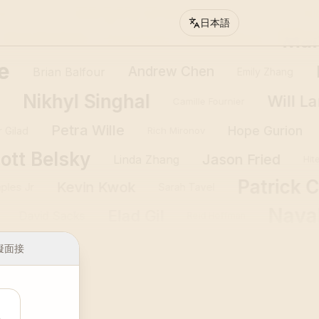
Gergely Orosz
Wes
as Doshi
Casey Winters
日本語
Ma
Ken Norton
Melissa Perri
Teresa Torres
L
Andrew Chen
Brian Balfour
Emily Zhang
Nikhyl Singhal
Will 
ra
Camille Fournier
Petra Wille
Hope Gurion
Gilad
Rich Mironov
cott Belsky
Jason Fried
Linda Zhang
H
Patrick C
Kevin Kwok
les Jr
Sarah Tavel
Nava
Elad Gil
y
David Sacks
Reid Hoffman
擬面接