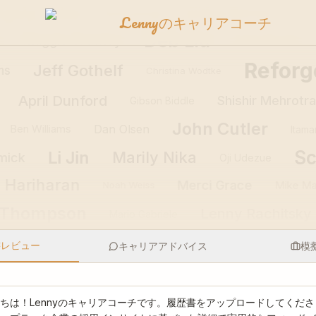
galy Kaba
Elena Verna
Shrey
Sahil Lavingia
Lennyのキャリアコーチ
Deb Liu
Maggie Crowley
uo
Jackie Bavaro
Reforge
Jeff Gothelf
Christina Wodtke
a
April Dunford
Shishir Mehrot
Gibson Biddle
John Cutler
Ben Williams
Dan Olsen
Itamar 
S
Li Jin
Marily Nika
rmick
Oji Udezue
Hariharan
Merci Grace
Mike Map
Noah Weiss
 Thompson
Lenny Rachitsk
Mario Gabriele
書レビュー
キャリアアドバイス
模
ちは！Lennyのキャリアコーチです。履歴書をアップロードしてくださ