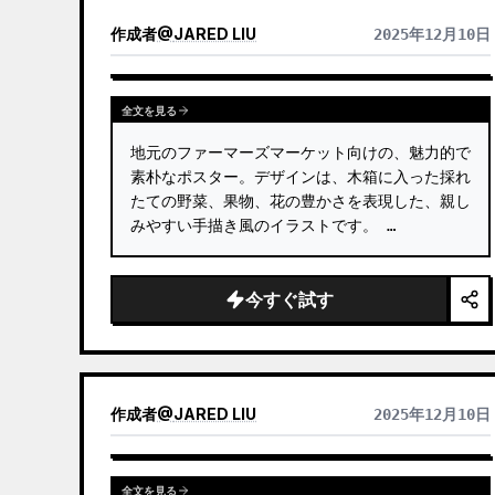
のスケール・地平線・光と影の関係を抽出し、サム
作成者
@
JARED LIU
2025年12月10日
ネイル表示でも被写体の判別ができるようにしま
す。画面全体は静かで抑制の効いた、現代の版画の
ような質感を重視し、色彩は元画像から抽出した深
い青、墨黒、灰緑、石色、低彩度の暖色を基調と
全文を見る
し、適切な箇所には小さな暖色のアクセントを加え
地元のファーマーズマーケット向けの、魅力的で
ます。タイトルは通常、極めて小さく詩的で、展示
ラベルのように控えめに配置します。 ミニマルアー
素朴なポスター。デザインは、木箱に入った採れ
トポスター、写真の遺物シリーズ、建築・都市のイ
たての野菜、果物、花の豊かさを表現した、親し
メージポスター、抽象的なエディトリアル写真、ギ
みやすい手描き風のイラストです。 …
ャラリー風の写真カバー、そして抖音などのモバイ
ル向けビジュアルシリーズの制作に適しています。
完成作品は元の写真の実在する内容を保持しつつ、
今すぐ試す
下部に安定したシリーズ感のある「記憶の刻印」を
設け、それぞれの写真に独立したムードと拡張可能
なビジュアルアイデンティティを与えます。
作成者
@
JARED LIU
2025年12月10日
全文を見る