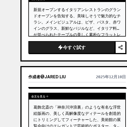
新規オープンするイタリアンレストランのグラン
ドオープンを告知する、美味しそうで魅力的なチ
ラシ。メインビジュアルは、ピザ、パスタ、赤ワ
インのグラス、新鮮なバジルなど、イタリア料理
が並べられたテーブルの美しく素朴なフラットレ
イ写真。 …
今すぐ試す
作成者
@
JARED LIU
2025年12月10日
全文を見る
葛飾北斎の「神奈川沖浪裏」のような有名な浮世
絵版画の、美しく高解像度なディテールを創造的
にトリミングしてフィーチャーした、美術館の展
覧会向けのエレガントで芸術的なポスター。タイ