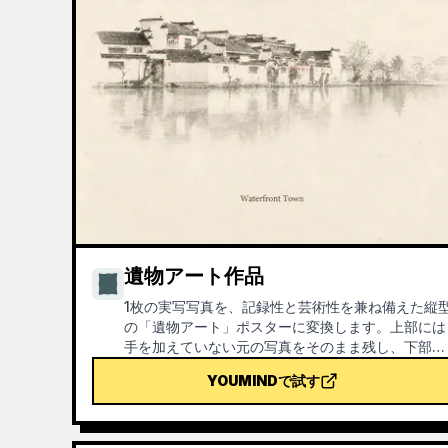
遺物アート作品
1枚の実写写真を、記録性と芸術性を兼ね備えた縦
の「遺物アート」ポスターに変換します。上部には
手を加えていない元の写真をそのまま残し、下部に
は温かみのある紙質や抑制の効いた光と影の空間
YOUMINDで試す
で、写真から抽出した記憶的なモチーフを凝縮しま
す。これは普通のイラストや装飾ポスターではな
く、少ない墨色の面、柔らかなエッジ、余白の切り
口、まばらな線で、建築・都市・水面・道路・人物