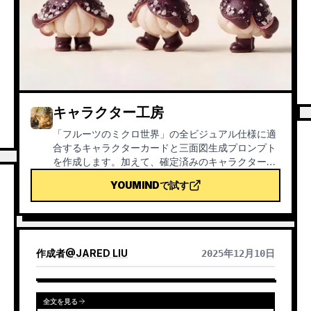
キャラクター工房
「フルーツのミクロ世界」の全ビジュアル仕様に適
合するキャラクターカードと三面図生成プロンプト
を作成します。加えて、確定済みのキャラクターを
スタイルのマスターテンプレートとして基準にし、
YOUMINDで試す
画像生成後にチェックリストと照らし合わせて自己
確認を行います。このスキルを使うことで、画像生
成時のクレジット無駄遣いを適切に回避できます。
作成者
@
JARED LIU
2025年12月10日
全文を見る