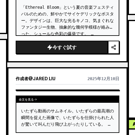
「Ethereal Bloom」という夏の音楽フェスティ
バルのための、鮮やかでサイケデリックなポスタ
ー。デザインは、巨大な光るキノコ、気まぐれな
ファンタジー生物、抽象的な幾何学模様が絡み合
った、シュールな色彩の爆発です。 …
今すぐ試す
作成者
@
JARED LIU
2025年12月10日
全文を見る
いたずら動画のサムネイル。いたずらの最高潮の
瞬間を捉えた画像で、いたずらを仕掛けられた人
が驚いて叫んだり飛び上がったりしている。 …