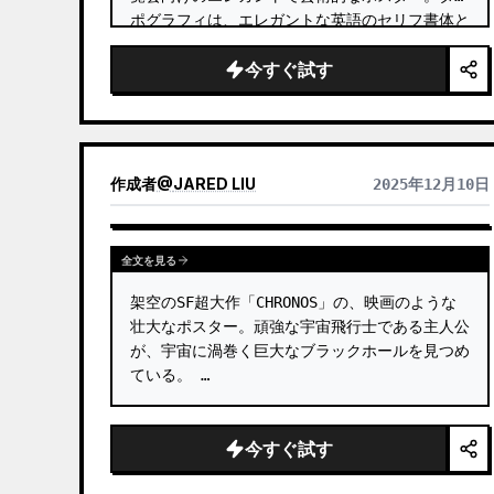
ポグラフィは、エレガントな英語のセリフ書体と
日本の書道を組み合わせたもの。 …
今すぐ試す
作成者
@
JARED LIU
2025年12月10日
全文を見る
架空のSF超大作「CHRONOS」の、映画のような
壮大なポスター。頑強な宇宙飛行士である主人公
が、宇宙に渦巻く巨大なブラックホールを見つめ
ている。 …
今すぐ試す