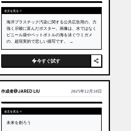
全文を見る
海洋プラスチック汚染に関する公共広告用の、力
強く示唆に富んだポスター。画像は、水ではなく
ビニール袋やペットボトルの海を泳ぐウミガメ
の、超現実的で悲しい描写です。 …
今すぐ試す
作成者
@
JARED LIU
2025年12月10日
全文を見る
未来を創ろう
