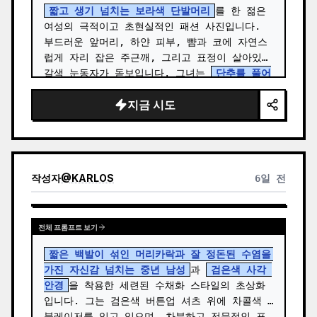
짧고 생기 넘치는 보라색 단발머리
를 한 젊은 
여성의 극적이고 초현실적인 패션 사진입니다. 
부드러운 앞머리, 하얀 피부, 뺨과 코에 자연스
럽게 자리 잡은 주근깨, 그리고 표정이 살아있는 
갈색 눈동자가 돋보입니다. 그녀는 
단추를 풀어
헤친 밝은 빨간색 긴팔 면 셔츠
를 입고 그 안에 
지금 시도
몸에 딱 맞는 흰색 스쿱 넥 크롭 탑을 매치했으
며, 빈티…
작성자
@
KARLOS
6일 전
전체 프롬프트 보기
짧은 백발이 섞인 머리카락과 잘 정돈된 수염을 
가진 자신감 넘치는 중년 남성
과 
검은색 사각 
안경
을 착용한 세련된 수채화 스타일의 초상화
입니다. 그는 검은색 버튼업 셔츠 위에 차콜색 
블레이저를 입고 있으며, 차분하고 전문적인 표