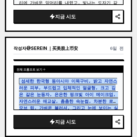
리에 가벼운 앞머리를 내렸고, 빛나는 도자기 같
은 피부, 부드러운 갈색 눈동자, 자연스럽게 정
지금 시도
돈된 눈썹, 발그레한 볼, 코랄 핑크빛 입술을 하
고 있습니다…
작성자
@
SEREIN ｜买美股上币安
6일 전
전체 프롬프트 보기
섬세한 한국형 동아시아 이목구비, 밝고 자연스
러운 피부, 부드럽고 입체적인 얼굴형, 크고 깊
은 갈은 눈동자, 은은한 핑크빛 아이 메이크업, 
자연스러운 애교살, 촘촘한 속눈썹, 차분한 로즈 
모브 립, 가벼운 블러셔, 그리고 눈에 보이는 실
감 나는 피부 질감을 가진 20대 여성
의 매우 
지금 시도
사실적인 수직형 거울 셀카 초상화를 생성하세
요. 그녀는 {argument name="hair…