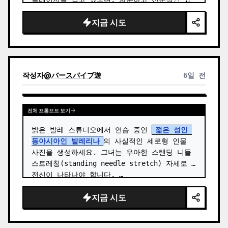
정으로 먼 곳을 사색하듯 바라보고 있습니다. 이 
지금 시도
작품은 사실적인 얼굴 묘사와 따뜻한 베이지, 회
색, 세피…
작성자
@
バースバイブ遊
6일 전
전체 프롬프트 보기
밝은 발레 스튜디오에서 연습 중인 
젊은 성인 
동아시아인 발레리나
의 사실적인 세로형 인물 
사진을 생성하세요. 그녀는 우아한 스탠딩 니들 
스트레칭(standing needle stretch) 자세로 
전신이 나타나야 합니다. …
지금 시도