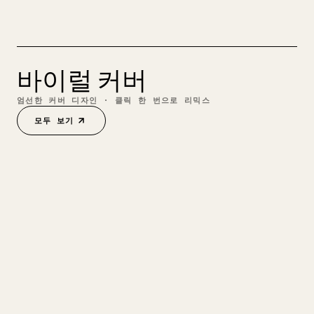
영어
1175만
조회
2주 전
바이럴 커버
엄선한 커버 디자인 · 클릭 한 번으로 리믹스
모두 보기
01
읽은 내용을 모두 기억하는 법 (이제 그
영어
만 노력하세요)
11.8M
22.4K
3.3K
198
59.5K
@
THEDANKOE
2주 전
커버 리믹스