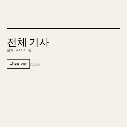
5.4M
13.5K
2.3K
218
28.9K
@
WATERLOO_INTERN
2주 전
커버 리믹스
전체 기사
전체 4153 건
정렬 기준
01
I spent a few days with Seedance 2.5.
영어
Here's what I learned.
189K
66
5
8
28
@
MINCHOI
1일 전
바이럴 요인 분석
AI 심층 읽기