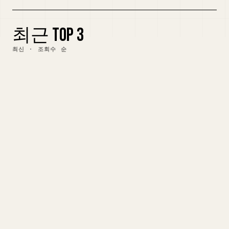
블로그
최근 TOP 3
업데이트
최신 · 조회수 순
01
왜 갑자기 모두가 메시를 비난하게 되었을까: 프로파
간다 분석
영어
1971.9만
조회
3주 전
02
프런티어 AI를 위한 프레임워크와 새로운 시대의 서
막
영어
1330.3만
조회
4주 전
03
읽은 내용을 모두 기억하는 법 (이제 그만 노력하세
요)