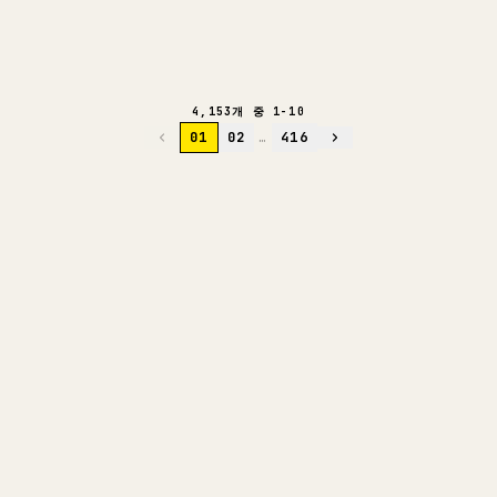
바이럴 요인 분석
AI 심층 읽기
4,153개 중 1-10
01
02
…
416
크리에이터를 위해
당신의 MARKDOWN을 깔끔한
𝕏 글로
직접 쓴 장문을 올릴 때 이미지, 표, 코드 블록을
𝕏에 맞게 정리하는 일은 번거롭습니다. YouMind