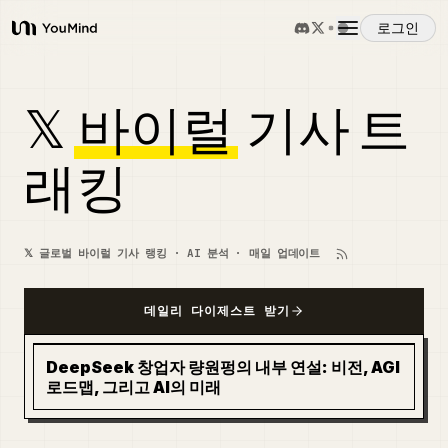
로그인
YouMind
개요
𝕏
바이럴
기사 트
사용 사례
래킹
스킬
𝕏 글로벌 바이럴 기사 랭킹 · AI 분석 · 매일 업데이트
프롬프트
데일리 다이제스트 받기
가격
DeepSeek 창업자 량원펑의 내부 연설: 비전, AGI
로드맵, 그리고 AI의 미래
다운로드