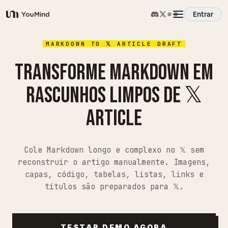
Entrar
YouMind
Visão Geral
MARKDOWN TO 𝕏 ARTICLE DRAFT
TRANSFORME MARKDOWN EM
Casos de Uso
RASCUNHOS LIMPOS DE 𝕏
ARTICLE
Habilidades
Prompts
Cole Markdown longo e complexo no 𝕏 sem
reconstruir o artigo manualmente. Imagens,
capas, código, tabelas, listas, links e
Preços
títulos são preparados para 𝕏.
Baixar
TESTAR DEMO AGORA