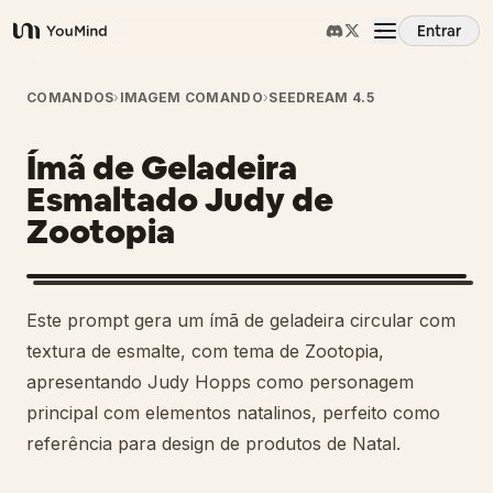
Entrar
YouMind
Visão Geral
COMANDOS
›
IMAGEM COMANDO
›
SEEDREAM 4.5
Ímã de Geladeira
Casos de Uso
Esmaltado Judy de
Zootopia
Habilidades
Prompts
Este prompt gera um ímã de geladeira circular com
textura de esmalte, com tema de Zootopia,
Preços
apresentando Judy Hopps como personagem
principal com elementos natalinos, perfeito como
referência para design de produtos de Natal.
Baixar