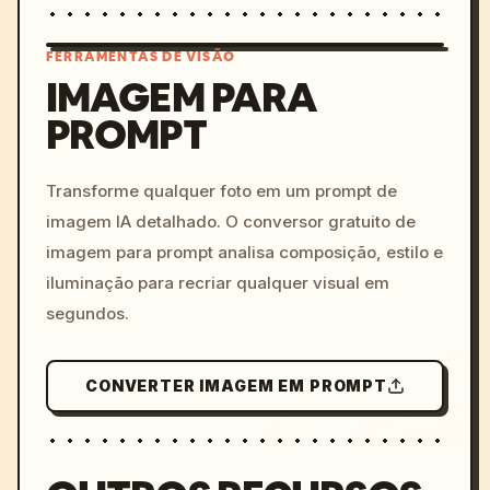
FERRAMENTAS DE VISÃO
IMAGEM PARA
PROMPT
/imagine prompt: cinemati
c, cyberpunk sunset, neon
colors, 8k --v 6.0
Transforme qualquer foto em um prompt de
imagem IA detalhado. O conversor gratuito de
imagem para prompt analisa composição, estilo e
iluminação para recriar qualquer visual em
segundos.
CONVERTER IMAGEM EM PROMPT