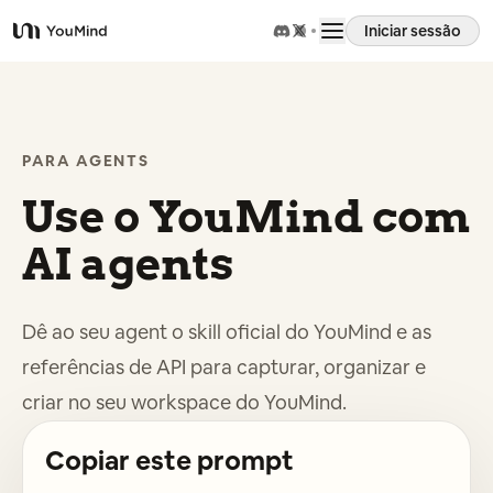
Iniciar sessão
YouMind
Visão geral
PARA AGENTS
Casos de uso
Use o YouMind com
Habilidades
AI agents
Prompts
Dê ao seu agent o skill oficial do YouMind e as
referências de API para capturar, organizar e
Preços
criar no seu workspace do YouMind.
Transferir
Copiar este prompt