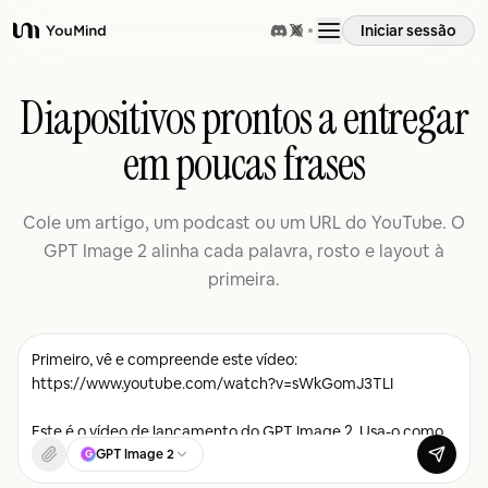
Iniciar sessão
YouMind
Visão geral
Diapositivos prontos a entregar
em poucas frases
Casos de uso
Cole um artigo, um podcast ou um URL do YouTube. O
Habilidades
GPT Image 2 alinha cada palavra, rosto e layout à
primeira.
Prompts
Preços
Transferir
GPT Image 2
G