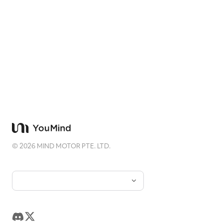
Experimente YouMind já
©
2026
MIND MOTOR PTE. LTD.