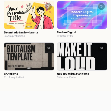
Modern Digital
Desenhado à mão vibrante
Produto limpo
Jovem profissional
Brutalismo
Neu-Brutalism Manifesto
Cru & arquitetônico
Slides manifesto