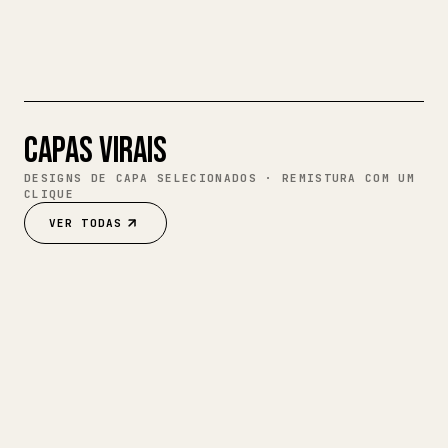
Como lembrar de tudo o que você lê (pare
de tentar)
INGLÊS
11,8 M
VISUALIZAÇÕES
HÁ 2 SEMANAS
CAPAS VIRAIS
DESIGNS DE CAPA SELECIONADOS · REMISTURA COM UM
CLIQUE
VER TODAS
01
Como lembrar de tudo o que você lê
INGLÊS
(pare de tentar)
11.8M
22.4K
3.3K
198
59.5K
@
THEDANKOE
HÁ 2 SEMANAS
REMISTURAR CAPA