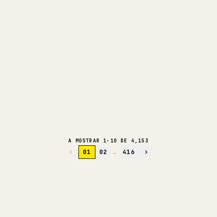
10
Ghost Recon Wildlands Last Rites
INGLÊS
Update: 4K/60FPS and New
Missions
364K
3.2K
369
183
504
@
GHOSTRECON
HÁ 1 DIA
DECIFRAR A VIRALIDADE
LEITURA APROFUNDADA COM IA
A MOSTRAR 1-10 DE 4,153
01
02
…
416