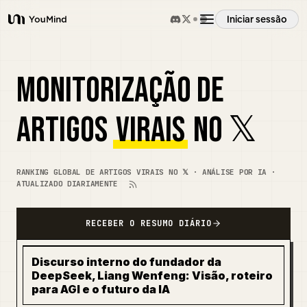
Iniciar sessão
YouMind
Visão geral
MONITORIZAÇÃO DE
Casos de uso
ARTIGOS
VIRAIS
NO 𝕏
Habilidades
RANKING GLOBAL DE ARTIGOS VIRAIS NO 𝕏 · ANÁLISE POR IA ·
ATUALIZADO DIARIAMENTE
Prompts
RECEBER O RESUMO DIÁRIO
Preços
Discurso interno do fundador da
DeepSeek, Liang Wenfeng: Visão, roteiro
Transferir
para AGI e o futuro da IA