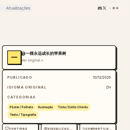
e
Atualizações
@一棵永远成长的苹果树
一
Ver original
PUBLICADO
10/12/2025
IDIOMA ORIGINAL
ZH
CATEGORIAS
Pôster / Folheto
Ilustração
Tinta / Estilo Chinês
Texto / Tipografia
CURTIDAS
VISUALIZAÇÕES
COMPARTILHAMENTOS