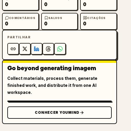
0
0
0
COMENTÁRIOS
SALVOS
CITAÇÕES
0
0
0
PARTILHAR
Go beyond generating imagem
Collect materials, process them, generate
finished work, and distribute it from one AI
workspace.
CONHECER YOUMIND