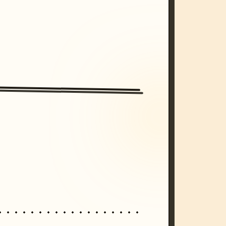
/imagine prompt: cinematic, cyberpunk s
unset, neon colors, 8k --v 6.0