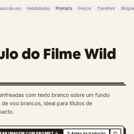
asos de uso
Habilidades
Prompts
Preços
Transferir
Blogu
ulo do Filme Wild
esenfreadas com texto branco sobre um fundo
 de voo brancos, ideal para títulos de
pacto.
RAR IMAGEM COM PROMPT
Antes da tradução