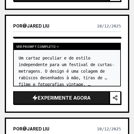
etiqueta de exposição, sem se sobrepor.
Adequado para criar cartazes de arte
minimalistas, séries de relíquias fotográficas,
cartazes de imagens de arquitetura e cidade,
POR
@
JARED LIU
10/12/2025
fotografia editorial abstrata, capas de fotos com
sensação de galeria, e séries visuais para
propagação em dispositivos móveis como o
Douyin. A obra final preserva o conteúdo real da
VER PROMPT COMPLETO
foto original, ao mesmo tempo que cria abaixo
uma "marca de memória" com uma sensação de
Um cartaz peculiar e de estilo 
série estável, dando a cada foto uma emoção
independente para um festival de curtas-
independente e uma identidade visual
metragens. O design é uma colagem de 
extensível.
rabiscos desenhados à mão, tiras de 
filme e fotografias vintage. …
EXPERIMENTE AGORA
POR
@
JARED LIU
10/12/2025