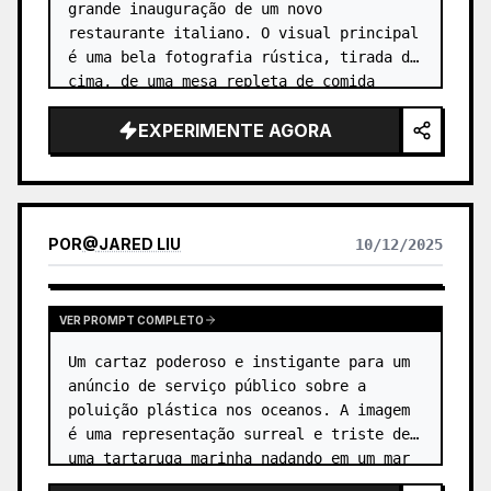
grande inauguração de um novo 
restaurante italiano. O visual principal 
é uma bela fotografia rústica, tirada de 
cima, de uma mesa repleta de comida 
italiana: uma pizza, uma tigela de 
EXPERIMENTE AGORA
massa, um copo de vinho tinto e manje…
POR
@
JARED LIU
10/12/2025
VER PROMPT COMPLETO
Um cartaz poderoso e instigante para um 
anúncio de serviço público sobre a 
poluição plástica nos oceanos. A imagem 
é uma representação surreal e triste de 
uma tartaruga marinha nadando em um mar 
de sacolas e garrafas plásticas, em vez 