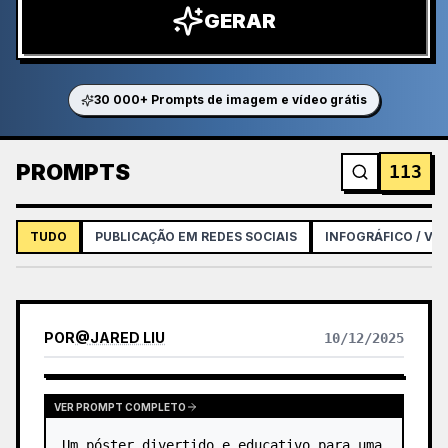
GERAR
30 000+ Prompts de imagem e vídeo grátis
PROMPTS
113
TUDO
PUBLICAÇÃO EM REDES SOCIAIS
INFOGRÁFICO / VI
POR
@
JARED LIU
10/12/2025
VER PROMPT COMPLETO
Um póster divertido e educativo para uma 