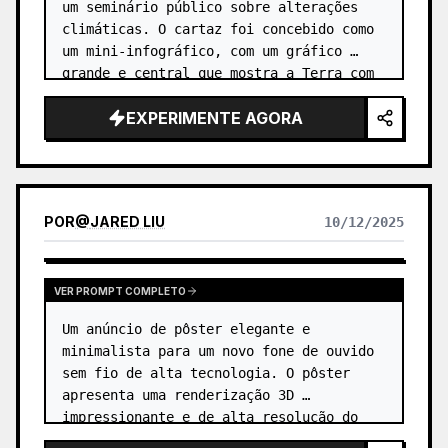
um seminário público sobre alterações 
climáticas. O cartaz foi concebido como 
um mini-infográfico, com um gráfico 
grande e central que mostra a Terra com 
um termómetro, e ícones e pontos de 
EXPERIMENTE AGORA
dados mais pequenos à sua volt…
POR
@
JARED LIU
10/12/2025
VER PROMPT COMPLETO
Um anúncio de pôster elegante e 
minimalista para um novo fone de ouvido 
sem fio de alta tecnologia. O pôster 
apresenta uma renderização 3D 
impressionante e de alta resolução do 
fone de ouvido, aparentemente flutuando 