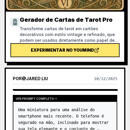
Gerador de Cartas de Tarot Pro
Transforme cartas de tarot em cartões
decorativos com estilo vintage e refinado, que
podem ser usados diretamente como papel de
parede de telemóvel. Diga-lhe o tema de que
EXPERIMENTAR NO YOUMIND
gosta (como mitologia nórdica, ou IP de
anime/jogos) ou quais cartas deseja tirar, e ele
produzirá imagens de tarot com estilo unificado
e significado requintado. Suporta o conjunto
completo de 78 cartas, um grupo individual ou
POR
@
JARED LIU
10/12/2025
algumas à escolha, com visual refinado e
agradável, sem a sensação plástica de IA. Pode
ser combinado com a tarefa agendada do
YouMind para tirar cartas e interpretações
VER PROMPT COMPLETO
automaticamente todas as manhãs (é
Uma miniatura para uma análise do 
necessário configurar a tarefa agendada
manualmente).
smartphone mais recente. O telefone é 
segurado na mão, inclinado para mostrar 
sua tela elegante e o conjunto de 