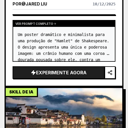
POR
@
JARED LIU
10/12/2025
VER PROMPT COMPLETO
Um poster dramático e minimalista para 
uma produção de "Hamlet" de Shakespeare. 
O design apresenta uma única e poderosa 
imagem: um crânio humano com uma coroa 
dourada pousada sobre ele, contra um 
fundo preto e austero. …
EXPERIMENTE AGORA
SKILL DE IA