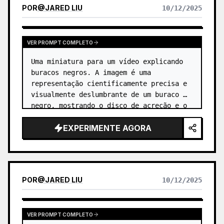
POR
@
JARED LIU
10/12/2025
VER PROMPT COMPLETO
Uma miniatura para um vídeo explicando 
buracos negros. A imagem é uma 
representação cientificamente precisa e 
visualmente deslumbrante de um buraco 
negro, mostrando o disco de acreção e o 
efeito de lente gravitacional. …
EXPERIMENTE AGORA
POR
@
JARED LIU
10/12/2025
VER PROMPT COMPLETO