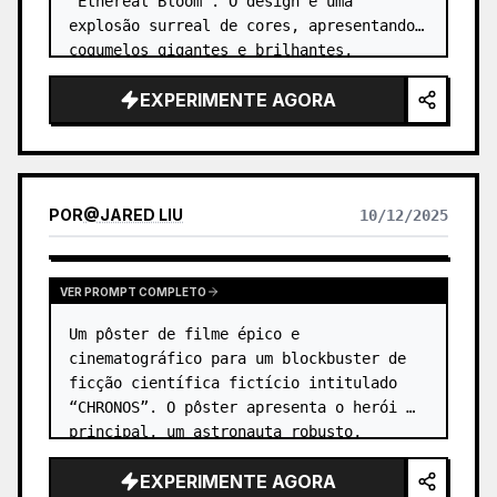
"Ethereal Bloom". O design é uma 
explosão surreal de cores, apresentando 
cogumelos gigantes e brilhantes, 
criaturas fantásticas e caprichosas, e 
EXPERIMENTE AGORA
padrões geométricos abstratos, todos e…
POR
@
JARED LIU
10/12/2025
VER PROMPT COMPLETO
Um pôster de filme épico e 
cinematográfico para um blockbuster de 
ficção científica fictício intitulado 
“CHRONOS”. O pôster apresenta o herói 
principal, um astronauta robusto, 
olhando para um buraco negro massivo e 
EXPERIMENTE AGORA
em espiral no espaço. …