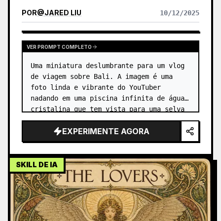
POR
@
JARED LIU
10/12/2025
VER PROMPT COMPLETO
Uma miniatura deslumbrante para um vlog 
de viagem sobre Bali. A imagem é uma 
foto linda e vibrante do YouTuber 
nadando em uma piscina infinita de água 
cristalina que tem vista para uma selva 
exuberante e verde. …
EXPERIMENTE AGORA
SKILL DE IA