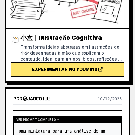
小盒｜Ilustração Cognitiva
Transforma ideias abstratas em ilustrações de
小盒 desenhadas à mão que explicam o
conteúdo. Ideal para artigos, blogs, reflexões de
produto, fluxos de trabalho de IA, metodologias
EXPERIMENTAR NO YOUMIND
e notas de conhecimento; a 小盒 permanece
sempre fechada e realiza pessoalmente as
ações principais de recolha, triagem,
organização, correção ou transferência.
POR
@
JARED LIU
10/12/2025
VER PROMPT COMPLETO
Uma miniatura para uma análise de um 