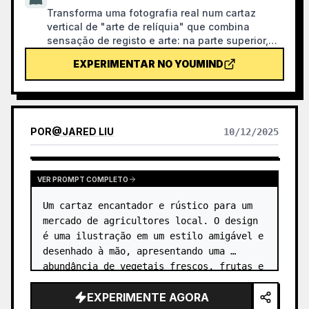
Transforma uma fotografia real num cartaz
vertical de "arte de relíquia" que combina
sensação de registo e arte: na parte superior,
mantém a fotografia original inalterada; na parte
EXPERIMENTAR NO YOUMIND
inferior, com papel quente ou um espaço de luz
e sombra contido, comprime uma forma
memorial derivada da fotografia. Não é uma
ilustração comum ou um cartaz decorativo, mas
sim, com poucas manchas de tinta, bordas
POR
@
JARED LIU
10/12/2025
suavizadas, cortes de espaço em branco e
linhas esparsas, extrai relações de arquitetura,
cidade, superfície de água, estrada, escala
humana, horizonte e luz-sombra, mantendo o
VER PROMPT COMPLETO
sujeito reconhecível mesmo em miniatura. Toda
Um cartaz encantador e rústico para um 
a imagem enfatiza uma qualidade calma,
contida e de gravura moderna; as cores são
mercado de agricultores local. O design 
extraídas da imagem original, principalmente
é uma ilustração em um estilo amigável e 
azul profundo, preto tinta, verde-acinzentado,
desenhado à mão, apresentando uma 
cor de pedra ou cores quentes de baixa
abundância de vegetais frescos, frutas e 
saturação, e, quando adequado, é adicionada
flores em uma caixa de madeira. …
uma pequena marca quente. O título geralmente
EXPERIMENTE AGORA
permanece muito pequeno, poético e como uma