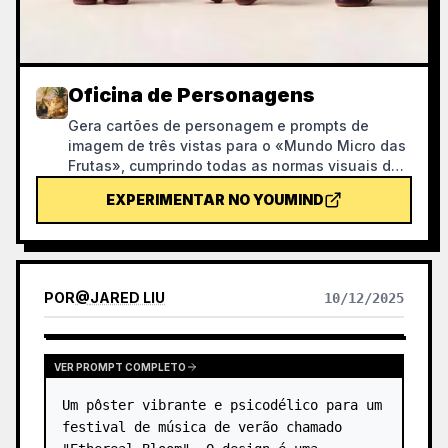
Oficina de Personagens
Gera cartões de personagem e prompts de
imagem de três vistas para o «Mundo Micro das
Frutas», cumprindo todas as normas visuais do
projeto, com geração de imagens e verificação
EXPERIMENTAR NO YOUMIND
por lista de controlo. Com esta skill, é possível
evitar desperdício de créditos durante o
processo de geração de imagens.
POR
@
JARED LIU
10/12/2025
VER PROMPT COMPLETO
Um pôster vibrante e psicodélico para um 
festival de música de verão chamado 