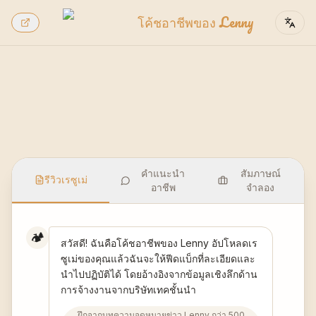
โค้ชอาชีพของ Lenny
คำแนะนำ
สัมภาษณ์
รีวิวเรซูเม่
อาชีพ
จำลอง
🏕️
สวัสดี! ฉันคือโค้ชอาชีพของ Lenny อัปโหลดเร
ซูเม่ของคุณแล้วฉันจะให้ฟีดแบ็กที่ละเอียดและ
นำไปปฏิบัติได้ โดยอ้างอิงจากข้อมูลเชิงลึกด้าน
การจ้างงานจากบริษัทเทคชั้นนำ
ฝึกจากบทความจดหมายข่าว Lenny กว่า 500