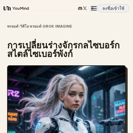
ลงชื่อเข้าใช้
YouMind
ภาพรวม
พรอมต์
›
วิดีโอ พรอมต์
›
GROK IMAGINE
การเปลี่ยนร่างจักรกลไซบอร์ก
กรณีการใช้งาน
สไตล์ไซเบอร์พังก์
ทักษะ
พรอมต์
ราคา
ดาวน์โหลด