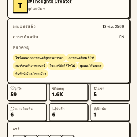
@Thoughts Creator
T
ดูต้นฉบับ
เผยแพร่แล้ว
13 พ.ค. 2569
ภาษาต้นฉบับ
EN
หมวดหมู่
โชว์เคสฉากภาพยนตร์สุดตระการตา
ภาพยนตร์เกม / PV
สมจริงระดับภาพยนตร์
ไซเบอร์พังก์ / ไซไฟ
บุคคล / ตัวละคร
ทิวทัศน์เมือง / เขตเมือง
ถูกใจ
ยอดดู
แชร์
59
1.6K
5
ความคิดเห็น
บันทึก
อ้างอิง
6
6
1
แชร์