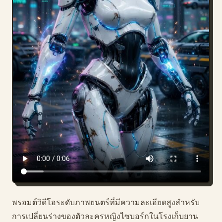
บล็อก
อัปเดต
พรอมต์วิดีโอระดับภาพยนตร์ที่มีความละเอียดสูงสำหรับ
การเปลี่ยนร่างของตัวละครหญิงไซบอร์กในโรงเก็บยาน