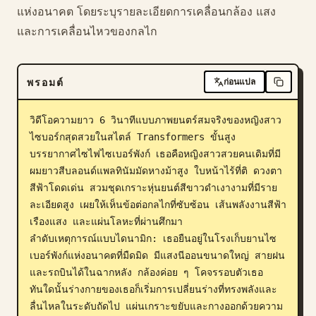
แห่งอนาคต โดยระบุรายละเอียดการเคลื่อนกล้อง แสง
และการเคลื่อนไหวของกลไก
พรอมต์
ก่อนแปล
วิดีโอความยาว 6 วินาทีแบบภาพยนตร์สมจริงของหญิงสาว
ไซบอร์กสุดสวยในสไตล์ Transformers ขั้นสูง 
บรรยากาศไซไฟไซเบอร์พังก์ เธอคือหญิงสาวสวยคนเดิมที่มี
ผมยาวสีบลอนด์แพลทินัมมัดหางม้าสูง ใบหน้าไร้ที่ติ ดวงตา
สีฟ้าโดดเด่น สวมชุดเกราะหุ่นยนต์สีขาวดำเงางามที่มีราย
ละเอียดสูง เผยให้เห็นข้อต่อกลไกที่ซับซ้อน เส้นพลังงานสีฟ้า
เรืองแสง และแผ่นโลหะที่ผ่านศึกมา

ลำดับเหตุการณ์แบบไดนามิก: เธอยืนอยู่ในโรงเก็บยานไซ
เบอร์พังก์แห่งอนาคตที่มืดมิด มีแสงนีออนขนาดใหญ่ สายฝน 
และรถบินได้ในฉากหลัง กล้องค่อย ๆ โคจรรอบตัวเธอ 
ทันใดนั้นร่างกายของเธอก็เริ่มการเปลี่ยนร่างที่ทรงพลังและ
ลื่นไหลในระดับถัดไป แผ่นเกราะขยับและกางออกด้วยความ