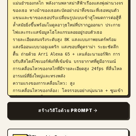
แม่นยำของกลไก พลังงานพลาสม่าสีฟ้าเรืองแสงพุ่งผ่านวงจร
ของเธอ หางม้าของเธอสะบัดอย่างน่าทึ่งขณะที่เธอหมุนตัว 
แขนและขาของเธอปรับเปลี่ยนรูปแบบเข้าสู่โหมดการต่อสู้ที่
ล้ำสมัยยิ่งขึ้นพร้อมโมดูลอาวุธใหม่ที่ปรากฏออกมา ประกาย
ไฟและกระแสข้อมูลโฮโลแกรมลอยอยู่รอบตัวเธอ

รายละเอียดสมจริงระดับสูง 8K แสงแบบภาพยนตร์พร้อม
แสงนีออนแบบวอลูเมตริก แสงขอบที่ดูดราม่า ระยะชัดลึก
ตื้น ถ่ายด้วย Arri Alexa 65 + เลนส์อะนามอร์ฟิก การ
ปรับสีสไตล์ไซเบอร์พังก์ที่เข้มข้น บรรยากาศที่ดูมีอารมณ์ 
การเคลื่อนไหวของกลไกที่มีรายละเอียดสูง 24fps ที่ลื่นไหล 
อารมณ์ที่ยิ่งใหญ่และทรงพลัง

ความแรงของการเคลื่อนไหว: สูง

การเคลื่อนไหวของกล้อง: โคจรรอบอย่างนุ่มนวล + ซูมเข้า
เล็กน้อยอย่างมีชั้นเชิง

ระยะเวลา: 6 วินาที
สร้างวิดีโอด้วย PROMPT