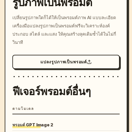
รูปภาพเป็นพรอมต์
/imagine prompt: cinemati
เปลี่ยนรูปภาพใดก็ได้ให้เป็นพรอมต์ภาพ AI แบบละเอียด
c, cyberpunk sunset, neon
เครื่องมือแปลงรูปภาพเป็นพรอมต์ฟรีจะวิเคราะห์องค์
colors, 8k --v 6.0
ประกอบ สไตล์ และแสง ให้คุณสร้างลุคเดิมซ้ำได้ในไม่กี่
วินาที
แปลงรูปภาพเป็นพรอมต์
ฟีเจอร์พรอมต์อื่นๆ
ตามโมเดล
พรอมต์ GPT Image 2