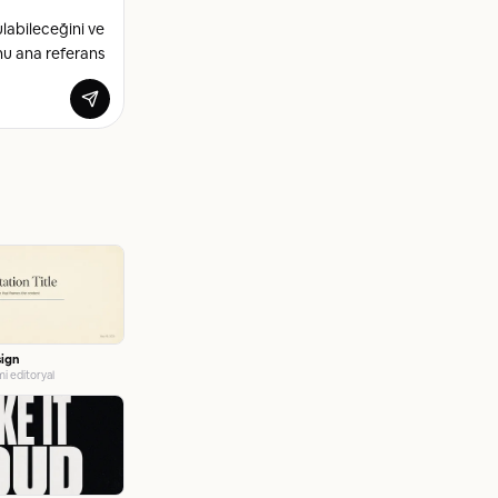
sign
mi editoryal