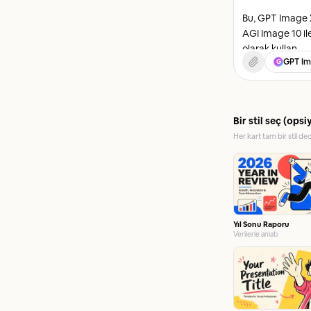
GPT Im
G
Bir stil seç (opsi
Her kart tam bir stil de
Yıl Sonu Raporu
Verilerle anlatı