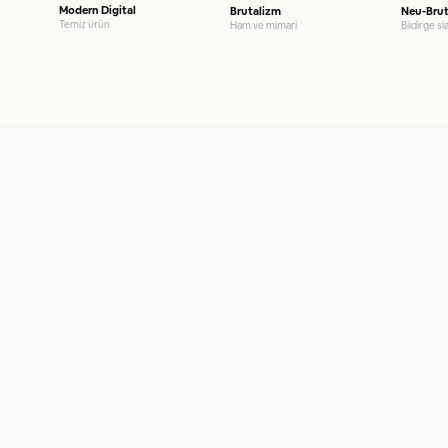
Modern Digital
Brutalizm
Neu-Brut
Temiz ürün
Ham ve mimari
Bildirge sla