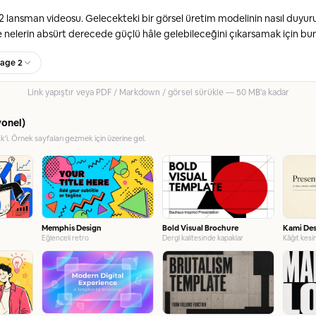
age 2
Link yapıştır veya PDF / Markdown / görsel sürükle — 50 MB'a kadar
yonel)
ck'i. Örnek sayfaları gezmek için üzerine gel.
Memphis Design
Bold Visual Brochure
Kami De
Eğlenceli retro
Dergi kalitesinde kapaklar
Kâğıt kesi