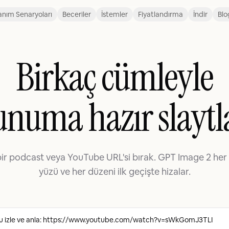
anım Senaryoları
Beceriler
İstemler
Fiyatlandırma
İndir
Blo
Birkaç cümleyle
unuma hazır slaytl
bir podcast veya YouTube URL'si bırak. GPT Image 2 her 
yüzü ve her düzeni ilk geçişte hizalar.