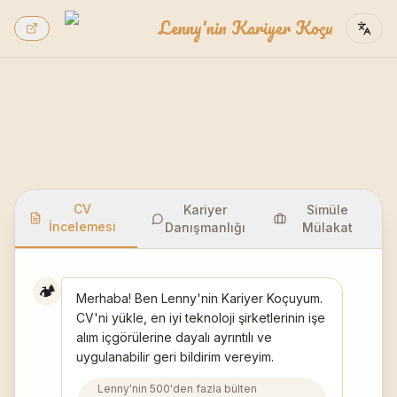
Lenny'nin Kariyer Koçu
CV
Kariyer
Simüle
İncelemesi
Danışmanlığı
Mülakat
🏕️
Merhaba! Ben Lenny'nin Kariyer Koçuyum.
CV'ni yükle, en iyi teknoloji şirketlerinin işe
alım içgörülerine dayalı ayrıntılı ve
uygulanabilir geri bildirim vereyim.
Lenny'nin 500'den fazla bülten