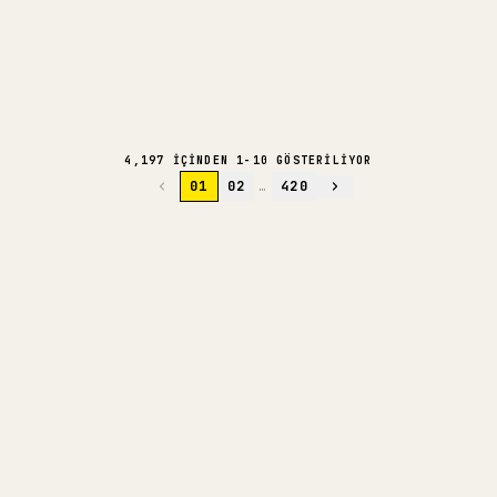
464K
766
48
20
1.9K
@
MAUBARON
2 GÜN ÖNCE
VIRALLIĞI ÇÖZ
AI ILE DERIN OKUMA
4,197 IÇINDEN 1-10 GÖSTERILIYOR
01
02
…
420
ÜRETICILER IÇIN
MARKDOWN'INIZI TEMIZ BIR 𝕏
MAKALESINE DÖNÜŞTÜRÜN