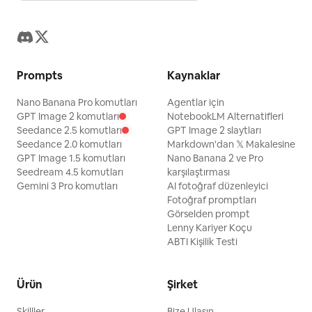
Prompts
Kaynaklar
Nano Banana Pro komutları
Agentlar için
GPT Image 2 komutları
NotebookLM Alternatifleri
Seedance 2.5 komutları
GPT Image 2 slaytları
Seedance 2.0 komutları
Markdown'dan 𝕏 Makalesine
GPT Image 1.5 komutları
Nano Banana 2 ve Pro
Seedream 4.5 komutları
karşılaştırması
Gemini 3 Pro komutları
AI fotoğraf düzenleyici
Fotoğraf promptları
Görselden prompt
Lenny Kariyer Koçu
ABTI Kişilik Testi
Ürün
Şirket
Skilller
Bize Ulaşın