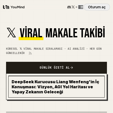
Oturum aç
YouMind
Genel Bakış
𝕏
VIRAL
MAKALE TAKIBI
Kullanım Senaryoları
KÜRESEL 𝕏 VIRAL MAKALE SIRALAMASI · AI ANALIZI · HER GÜN
GÜNCELLENIR
Beceriler
GÜNLÜK ÖZETI AL
İstemler
DeepSeek Kurucusu Liang Wenfeng'in İç
Konuşması: Vizyon, AGI Yol Haritası ve
Fiyatlandırma
Yapay Zekanın Geleceği
İndir