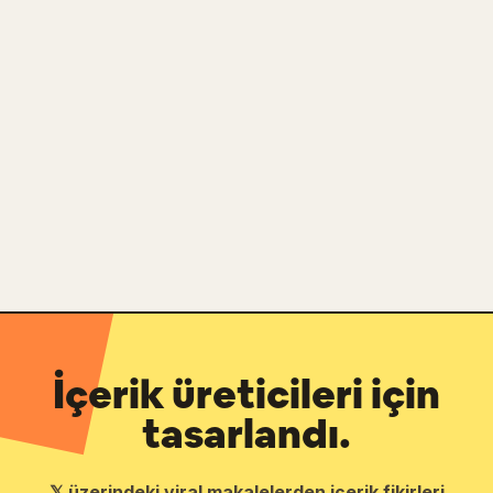
Kendi uzun yazılarınızı yayımlarken
görselleri, tabloları ve kod bloklarını 𝕏
için biçimlendirmek zahmetlidir. YouMind,
eksiksiz bir Markdown taslağını temiz ve
hemen paylaşılabilir bir 𝕏 makalesine
dönüştürür.
MARKDOWN'DAN 𝕏'E DENEYIN
İçerik üreticileri için
tasarlandı.
𝕏 üzerindeki viral makalelerden içerik fikirleri