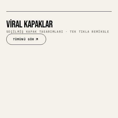
VIRAL KAPAKLAR
SEÇILMIŞ KAPAK TASARIMLARI · TEK TIKLA REMIKSLE
TÜMÜNÜ GÖR
01
How to remember everything you
İNGILIZCE
read (stop trying)
11.8M
22.4K
3.3K
198
59.5K
@
THEDANKOE
2 HAFTA ÖNCE
KAPAĞI REMIKSLE