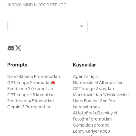
©
2026
MIND MOTOR PTE. LTD.
Prompts
Kaynaklar
Nano Banana Pro komutları
Agentlar için
GPT Image 2 komutları
NotebookLM Alternatifleri
Seedance 2.0 komutları
GPT Image 2 slaytları
GPT Image 1.5 komutları
Markdown'dan 𝕏 Makalesine
Seedream 4.5 komutları
Nano Banana 2 ve Pro
Gemini 3 Pro komutları
karşılaştırması
AI fotoğraf düzenleyici
Fotoğraf promptları
Görselden prompt
Lenny Kariyer Koçu