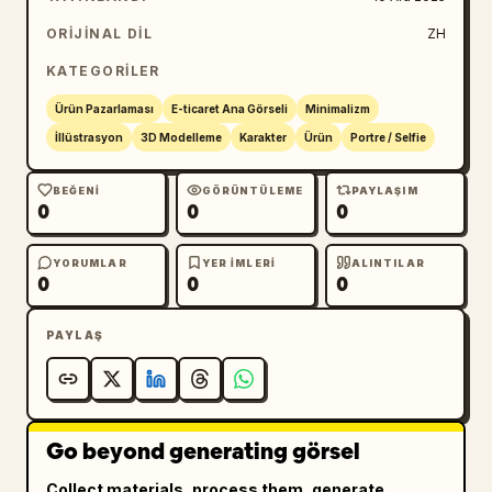
ORIJINAL DIL
ZH
KATEGORILER
Ürün Pazarlaması
E-ticaret Ana Görseli
Minimalizm
İllüstrasyon
3D Modelleme
Karakter
Ürün
Portre / Selfie
BEĞENI
GÖRÜNTÜLEME
PAYLAŞIM
0
0
0
YORUMLAR
YER IMLERI
ALINTILAR
0
0
0
PAYLAŞ
Go beyond generating görsel
Collect materials, process them, generate