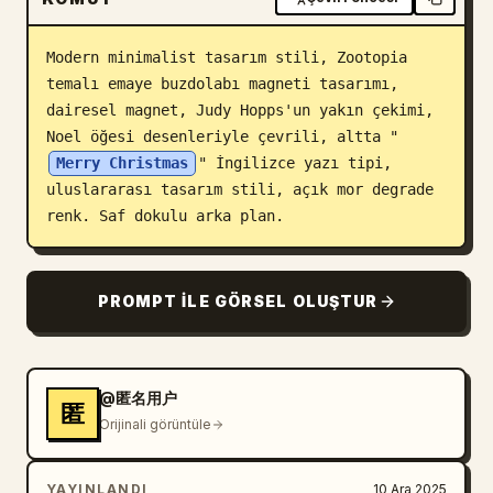
Blog
Modern minimalist tasarım stili, Zootopia 
temalı emaye buzdolabı magneti tasarımı, 
Güncellemeler
dairesel magnet, Judy Hopps'un yakın çekimi, 
Noel öğesi desenleriyle çevrili, altta "
Merry Christmas
" İngilizce yazı tipi, 
uluslararası tasarım stili, açık mor degrade 
renk. Saf dokulu arka plan.
PROMPT ILE GÖRSEL OLUŞTUR
@匿名用户
匿
Orijinali görüntüle
YAYINLANDI
10 Ara 2025