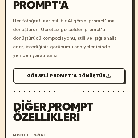
PROMPT'A
/imagine prompt: cinemati
c, cyberpunk sunset, neon
colors, 8k --v 6.0
Her fotoğrafı ayrıntılı bir AI görsel prompt'una
dönüştürün. Ücretsiz görselden prompt'a
dönüştürücü kompozisyonu, stili ve ışığı analiz
eder; istediğiniz görünümü saniyeler içinde
yeniden yaratırsınız.
GÖRSELI PROMPT'A DÖNÜŞTÜR
DIĞER PROMPT
ÖZELLIKLERI
MODELE GÖRE