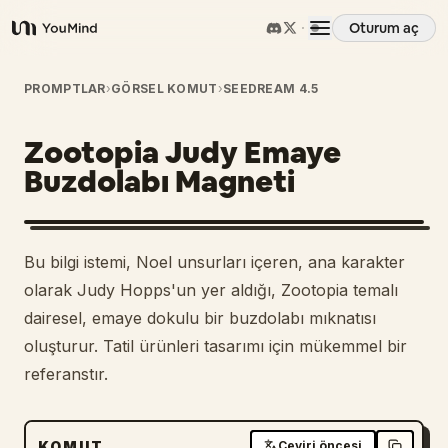
Oturum aç
YouMind
Genel Bakış
PROMPTLAR
›
GÖRSEL KOMUT
›
SEEDREAM 4.5
Zootopia Judy Emaye
Kullanım Senaryoları
Buzdolabı Magneti
Beceriler
Bu bilgi istemi, Noel unsurları içeren, ana karakter
İstemler
olarak Judy Hopps'un yer aldığı, Zootopia temalı
dairesel, emaye dokulu bir buzdolabı mıknatısı
oluşturur. Tatil ürünleri tasarımı için mükemmel bir
Fiyatlandırma
referanstır.
İndir
KOMUT
Çeviri öncesi