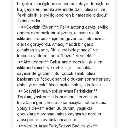
birçok insanı ilgilendiren bir meseleye dönüştürür. 
Bu, çeyizleri, her iki ailenin de dahil olmasını ve 
"evliliğin iki aileyi ilgilendiren bir mesele olduğu" 
fikrini açıklar.
 - **Çeyizin Kökeni**: Fei Xiaotong çeyizi evlilik 
öncesi ekonomik bir alışveriş, esasen evlilik 
istikrarını korumak için bir güvence mekanizması 
olarak görüyordu. Amacı, maddi bir gasp 
olmaktan ziyade, "iki aileyi birleştirmek" ve 
kadına evlilikten sonra "huzur" vermekti.
 **Aile üçgeni**: Baba-anne-çocuk ilişkisi en 
istikrarlı birimdir ve evlilik ilişkisi çocuklar 
sayesinde güçlenir. Bu, çocuk sahibi olma 
baskısını ve "çocuk sahibi olduktan sonra her şey 
daha iyi olacak" fikrini açıklamak için kullanılır.
 **Sosyal Miras/Nesiller Arası Farklılıklar:** 
Toplum, yaşlı neslin konumunu, servetini ve 
kurallarını genç nesle aktarmasıyla metabolizma 
yoluyla devam eder. Bu durum, yaşlılıkta 
çocuklara güvenme, miras kaygısı ve nesiller 
arası gerilim kavramlarını açıklar.
 **Nesiller Arası Fark/Sosyal Bağımsızlık**: 