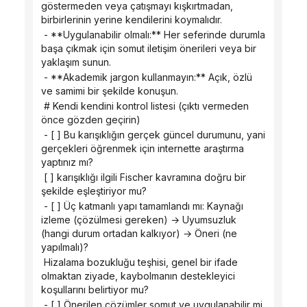
göstermeden veya çatışmayı kışkırtmadan, 
birbirlerinin yerine kendilerini koymalıdır.
 - **Uygulanabilir olmalı:** Her seferinde durumla 
başa çıkmak için somut iletişim önerileri veya bir 
yaklaşım sunun.
 - **Akademik jargon kullanmayın:** Açık, özlü 
ve samimi bir şekilde konuşun.
 # Kendi kendini kontrol listesi (çıktı vermeden 
önce gözden geçirin)
 - [ ] Bu karışıklığın gerçek güncel durumunu, yani 
gerçekleri öğrenmek için internette araştırma 
yaptınız mı?
 [ ] karışıklığı ilgili Fischer kavramına doğru bir 
şekilde eşleştiriyor mu?
 - [ ] Üç katmanlı yapı tamamlandı mı: Kaynağı 
izleme (çözülmesi gereken) → Uyumsuzluk 
(hangi durum ortadan kalkıyor) → Öneri (ne 
yapılmalı)?
 Hizalama bozukluğu teşhisi, genel bir ifade 
olmaktan ziyade, kaybolmanın destekleyici 
koşullarını belirtiyor mu?
 - [ ] Önerilen çözümler somut ve uygulanabilir mi 