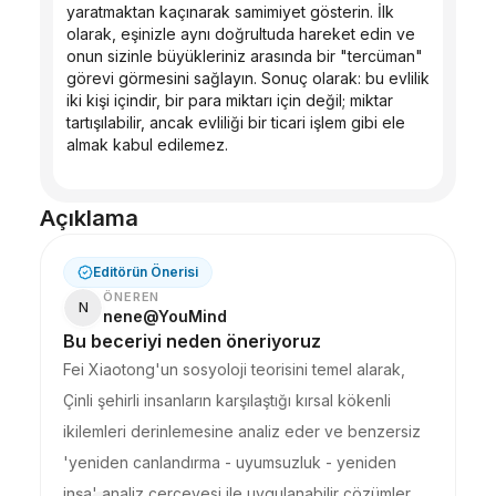
yaratmaktan kaçınarak samimiyet gösterin. İlk 
olarak, eşinizle aynı doğrultuda hareket edin ve 
onun sizinle büyükleriniz arasında bir "tercüman" 
görevi görmesini sağlayın. Sonuç olarak: bu evlilik 
iki kişi içindir, bir para miktarı için değil; miktar 
tartışılabilir, ancak evliliği bir ticari işlem gibi ele 
almak kabul edilemez.
Açıklama
Editörün Önerisi
ÖNEREN
N
nene@YouMind
Bu beceriyi neden öneriyoruz
Fei Xiaotong'un sosyoloji teorisini temel alarak,
Çinli şehirli insanların karşılaştığı kırsal kökenli
ikilemleri derinlemesine analiz eder ve benzersiz
'yeniden canlandırma - uyumsuzluk - yeniden
inşa' analiz çerçevesi ile uygulanabilir çözümler