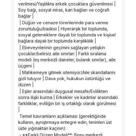
verilmesi/Yaşlılıkta erkek çocuklara güvenilmesi | 
Soy bağı, sosyal miras, kan bağları ve coğrafi 
bağlar |
 | Düğün ve cenaze törenlerinde para verme 
zorunluluğu/baskısı | Hiyerarşik bir toplumda, 
sosyal geleneklere dayalı bir toplumda ve kişisel 
bağlara dayalı bir toplumda karşılıklılık |
 | Ebeveynlerinin geçimini sağlayan yetişkin 
çocuklar/belirsiz aile sınırları | Farklı sıralama 
modeli (eş merkezli daireler, bulanık sınırlar), aile 
üçgeni |
 | Mahkemeye gitmek istemiyor/Aile skandallarını 
gizli tutuyor | Dava yok, hukukun üstünlüğü ve 
düzen |
 | Eşler arasındaki duygusal mesafe/Evlilikten 
sonra ilişki kurma | Erkekler ve kadınlar arasındaki 
farklılıklar, evliliğin bir iş ortaklığı olarak görülmesi 
|
 Temel kavramların açıklaması (gerektiğinde 
kullanın, ayrıştırmaya entegre edin, terimleri üst 
üste yığmaktan kaçının):
 - **Farklı Düzen Modeli**: Birey merkezli, 