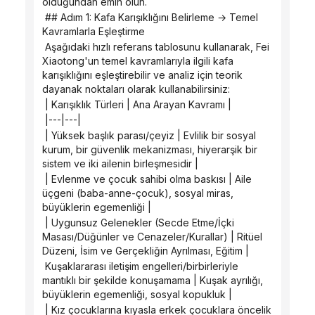
olduğundan emin olun.
 ## Adım 1: Kafa Karışıklığını Belirleme → Temel 
Kavramlarla Eşleştirme
 Aşağıdaki hızlı referans tablosunu kullanarak, Fei 
Xiaotong'un temel kavramlarıyla ilgili kafa 
karışıklığını eşleştirebilir ve analiz için teorik 
dayanak noktaları olarak kullanabilirsiniz:
 | Karışıklık Türleri | Ana Arayan Kavramı |
 |---|---|
 | Yüksek başlık parası/çeyiz | Evlilik bir sosyal 
kurum, bir güvenlik mekanizması, hiyerarşik bir 
sistem ve iki ailenin birleşmesidir |
 | Evlenme ve çocuk sahibi olma baskısı | Aile 
üçgeni (baba-anne-çocuk), sosyal miras, 
büyüklerin egemenliği |
 | Uygunsuz Gelenekler (Secde Etme/İçki 
Masası/Düğünler ve Cenazeler/Kurallar) | Ritüel 
Düzeni, İsim ve Gerçekliğin Ayrılması, Eğitim |
 Kuşaklararası iletişim engelleri/birbirleriyle 
mantıklı bir şekilde konuşamama | Kuşak ayrılığı, 
büyüklerin egemenliği, sosyal kopukluk |
 | Kız çocuklarına kıyasla erkek çocuklara öncelik 