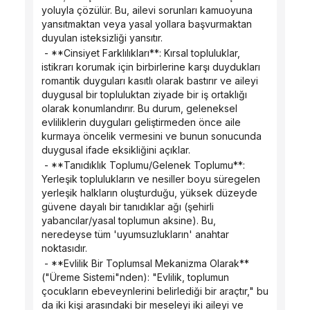
yoluyla çözülür. Bu, ailevi sorunları kamuoyuna 
yansıtmaktan veya yasal yollara başvurmaktan 
duyulan isteksizliği yansıtır.
 - **Cinsiyet Farklılıkları**: Kırsal topluluklar, 
istikrarı korumak için birbirlerine karşı duydukları 
romantik duyguları kasıtlı olarak bastırır ve aileyi 
duygusal bir topluluktan ziyade bir iş ortaklığı 
olarak konumlandırır. Bu durum, geleneksel 
evliliklerin duyguları geliştirmeden önce aile 
kurmaya öncelik vermesini ve bunun sonucunda 
duygusal ifade eksikliğini açıklar.
 - **Tanıdıklık Toplumu/Gelenek Toplumu**: 
Yerleşik toplulukların ve nesiller boyu süregelen 
yerleşik halkların oluşturduğu, yüksek düzeyde 
güvene dayalı bir tanıdıklar ağı (şehirli 
yabancılar/yasal toplumun aksine). Bu, 
neredeyse tüm 'uyumsuzlukların' anahtar 
noktasıdır.
 - **Evlilik Bir Toplumsal Mekanizma Olarak** 
("Üreme Sistemi"nden): "Evlilik, toplumun 
çocukların ebeveynlerini belirlediği bir araçtır," bu 
da iki kişi arasındaki bir meseleyi iki aileyi ve 