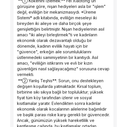
 **① Kökenini İzlemek:** Fei Xiaotong'un 
görüşüne göre, nişan hediyeleri asla bir "işlem" 
değil, evliliğin bir mekanizmasıydı. *Üreme 
Sistemi* adlı kitabında, evliliğin meseleyi iki 
bireyden iki aileye ve daha birçok şeye 
genişlettiğini belirtmiştir. Nişan hediyelerinin asıl 
amacı "iki aileyi birleştirmek"ti ve kadınların 
ekonomik olarak dezavantajlı olduğu bir 
dönemde, kadının evlilik hayatı için bir 
"güvence", erkeğin aile sorumluluklarını 
üstlenmedeki samimiyetinin bir kanıtıydı. Asıl 
amacı, "evliliğin istikrarını ve evli bir kızın 
güvenliğini nasıl sağlayacağımız" sorusuna cevap 
vermekti.
 **② Yanlış Teşhis**: Sorun, onu destekleyen 
değişen koşullarda yatmaktadır. Kırsal toplum, 
birbirine sıkı sıkıya bağlı bir topluluktur; yüksek 
fiyat tüm köy tarafından izlenir ve sosyal 
kısıtlamalar yaratır. Evlendikten sonra kadınlar 
ekonomik olarak kocalarının ailelerine bağımlıdır 
ve başlık parası riske karşı gerekli bir güvencedir. 
Ancak, günümüzün yüksek hareketlilik ve 
kentleşme çağında, bu kısıtlamalar ortadan 