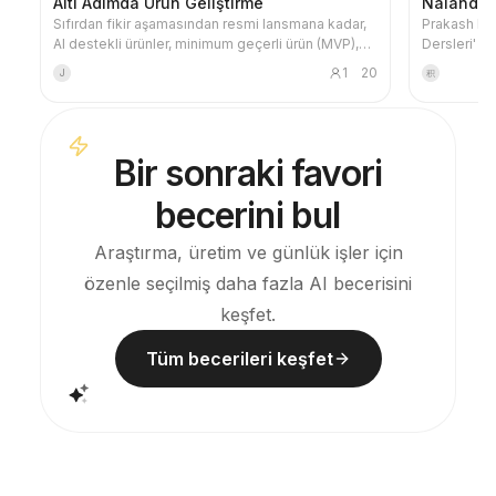
Altı Adımda Ürün Geliştirme
Nalanda 
Sıfırdan fikir aşamasından resmi lansmana kadar,
Prakash Pra
AI destekli ürünler, minimum geçerli ürün (MVP),
Dersleri' k
ambiyans programlama uygulamaları, pratik
felsefesine
1
20
J
积
ürünler, prototipler veya fonksiyonel modüller
senedini si
oluşturmak veya yinelemek için uygundur. Bu
Hisse sened
yöntem altı adımlı bir döngüyü takip eder:
çerçeve rapo
gereksinim tanımlama, içerik oluşturma, hata
Kuralı, ROC
Bir sonraki favori
düzeltme, etki doğrulama, sürüm yayınlama ve
Faktörler, 
gerçek kullanıcı geri bildirimi toplama. Temel fikir:
marjı, Suçlu
becerini bul
AI kod üretebilir ancak ürün geliştirme hala net
hedefler, kısa döngülü yineleme, etki doğrulama,
dağıtım ve gerçek kullanıcı verisi desteği
Araştırma, üretim ve günlük işler için
gerektirir.
özenle seçilmiş daha fazla AI becerisini
keşfet.
Tüm becerileri keşfet