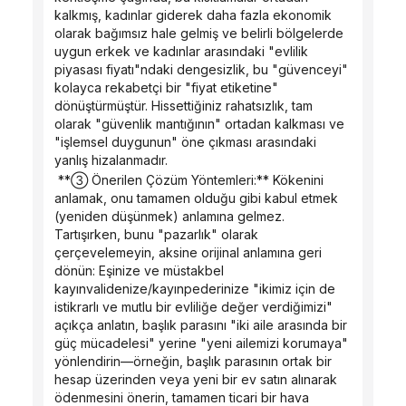
kalkmış, kadınlar giderek daha fazla ekonomik 
olarak bağımsız hale gelmiş ve belirli bölgelerde 
uygun erkek ve kadınlar arasındaki "evlilik 
piyasası fiyatı"ndaki dengesizlik, bu "güvenceyi" 
kolayca rekabetçi bir "fiyat etiketine" 
dönüştürmüştür. Hissettiğiniz rahatsızlık, tam 
olarak "güvenlik mantığının" ortadan kalkması ve 
"işlemsel duygunun" öne çıkması arasındaki 
yanlış hizalanmadır.
 **③ Önerilen Çözüm Yöntemleri:** Kökenini 
anlamak, onu tamamen olduğu gibi kabul etmek 
(yeniden düşünmek) anlamına gelmez. 
Tartışırken, bunu "pazarlık" olarak 
çerçevelemeyin, aksine orijinal anlamına geri 
dönün: Eşinize ve müstakbel 
kayınvalidenize/kayınpederinize "ikimiz için de 
istikrarlı ve mutlu bir evliliğe değer verdiğimizi" 
açıkça anlatın, başlık parasını "iki aile arasında bir 
güç mücadelesi" yerine "yeni ailemizi korumaya" 
yönlendirin—örneğin, başlık parasının ortak bir 
hesap üzerinden veya yeni bir ev satın alınarak 
ödenmesini önerin, tamamen ticari bir hava 