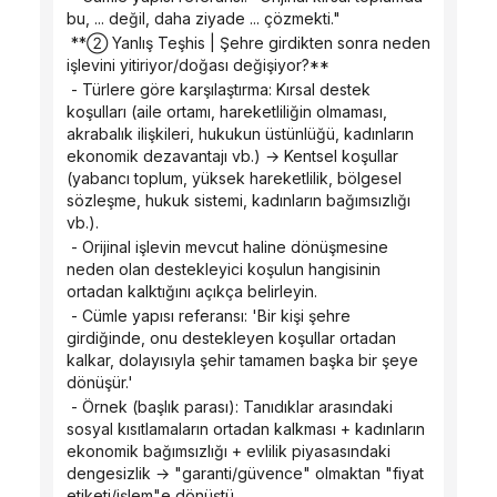
bu, ... değil, daha ziyade ... çözmekti."
 **② Yanlış Teşhis | Şehre girdikten sonra neden 
işlevini yitiriyor/doğası değişiyor?**
 - Türlere göre karşılaştırma: Kırsal destek 
koşulları (aile ortamı, hareketliliğin olmaması, 
akrabalık ilişkileri, hukukun üstünlüğü, kadınların 
ekonomik dezavantajı vb.) → Kentsel koşullar 
(yabancı toplum, yüksek hareketlilik, bölgesel 
sözleşme, hukuk sistemi, kadınların bağımsızlığı 
vb.).
 - Orijinal işlevin mevcut haline dönüşmesine 
neden olan destekleyici koşulun hangisinin 
ortadan kalktığını açıkça belirleyin.
 - Cümle yapısı referansı: 'Bir kişi şehre 
girdiğinde, onu destekleyen koşullar ortadan 
kalkar, dolayısıyla şehir tamamen başka bir şeye 
dönüşür.'
 - Örnek (başlık parası): Tanıdıklar arasındaki 
sosyal kısıtlamaların ortadan kalkması + kadınların 
ekonomik bağımsızlığı + evlilik piyasasındaki 
dengesizlik → "garanti/güvence" olmaktan "fiyat 
etiketi/işlem"e dönüştü.