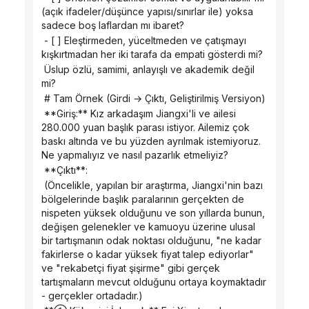
(açık ifadeler/düşünce yapısı/sınırlar ile) yoksa 
sadece boş laflardan mı ibaret?
 - [ ] Eleştirmeden, yüceltmeden ve çatışmayı 
kışkırtmadan her iki tarafa da empati gösterdi mi?
 Üslup özlü, samimi, anlayışlı ve akademik değil 
mi?
 # Tam Örnek (Girdi → Çıktı, Geliştirilmiş Versiyon)
 **Giriş:** Kız arkadaşım Jiangxi'li ve ailesi 
280.000 yuan başlık parası istiyor. Ailemiz çok 
baskı altında ve bu yüzden ayrılmak istemiyoruz. 
Ne yapmalıyız ve nasıl pazarlık etmeliyiz?
 **Çıktı**:
 (Öncelikle, yapılan bir araştırma, Jiangxi'nin bazı 
bölgelerinde başlık paralarının gerçekten de 
nispeten yüksek olduğunu ve son yıllarda bunun, 
değişen gelenekler ve kamuoyu üzerine ulusal 
bir tartışmanın odak noktası olduğunu, "ne kadar 
fakirlerse o kadar yüksek fiyat talep ediyorlar" 
ve "rekabetçi fiyat şişirme" gibi gerçek 
tartışmaların mevcut olduğunu ortaya koymaktadır 
- gerçekler ortadadır.)