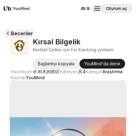
Oturum aç
YouMind
Genel Bakış
Beceriler
Kırsal Bilgelik
Kullanım Senaryoları
Kentsel Çinliler için Fei Xiaotong yöntemi
Bağlantıyı kopyala
YouMind'da dene
Beceriler
Hazırlayan
积木的唠叨
Yükleyen
4
Kategori
Araştırma
积
Kaynak
YouMind
İstemler
Fiyatlandırma
İndir