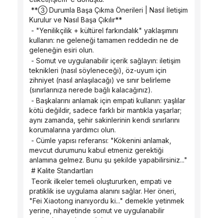
 **③ Durumla Başa Çıkma Önerileri | Nasıl İletişim 
Kurulur ve Nasıl Başa Çıkılır**
 - "Yenilikçilik + kültürel farkındalık" yaklaşımını 
kullanın: ne geleneği tamamen reddedin ne de 
geleneğin esiri olun.
 - Somut ve uygulanabilir içerik sağlayın: iletişim 
teknikleri (nasıl söyleneceği), öz-uyum için 
zihniyet (nasıl anlaşılacağı) ve sınır belirleme 
(sınırlarınıza nerede bağlı kalacağınız).
 - Başkalarını anlamak için empati kullanın: yaşlılar 
kötü değildir, sadece farklı bir mantıkla yaşarlar; 
aynı zamanda, şehir sakinlerinin kendi sınırlarını 
korumalarına yardımcı olun.
 - Cümle yapısı referansı: "Kökenini anlamak, 
mevcut durumunu kabul etmeniz gerektiği 
anlamına gelmez. Bunu şu şekilde yapabilirsiniz..."
 # Kalite Standartları
 Teorik ilkeler temeli oluştururken, empati ve 
pratiklik ise uygulama alanını sağlar. Her öneri, 
"Fei Xiaotong inanıyordu ki..." demekle yetinmek 
yerine, nihayetinde somut ve uygulanabilir 