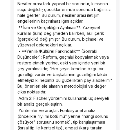
Nesiller arası fark yapısal bir sorundur, kimsenin 
suçu değildir; çocuklar eninde sonunda bağımsız 
hale gelirler. Bu durum, nesiller arası iletişim 
engellerinin kaçınılmazlığını açıklar.
 **İsim ve Gerçekliğin Ayrılması**: Yüzeysel 
kurallar (isim) değişmeden kalırken, asıl içerik 
(gerçeklik) değişmiştir. Bu durum, biçimsel ve 
yüzeysel gelenekleri açıklar.
 - **Yenilik/Kültürel Farkındalık** (Sonraki 
Düşünceler): Reform, geçmişi kopyalamak veya 
restore etmek yerine, eski yapı içinde yeni bir 
şey yaratmalıdır; "Her şeyin kendine özgü bir 
güzelliği vardır ve başkalarının güzelliğini takdir 
etmeliyiz ki hepimiz bu güzellikten pay alabilelim." 
Bu, önerileri ele almanın metodolojisi ve değer 
çıkış noktasıdır.
 Adım 2: Fischer yöntemini kullanarak üç seviyeli 
bir analiz gerçekleştirin.
 Yöntemler ve araçlar: Fonksiyonel analiz 
(öncelikle "iyi mi kötü mü" yerine "hangi sorunu 
çözüyor" sorusunu sormak), tip karşılaştırması 
(kırsal tip ile kentsel tip), empati (karşı tarafın 