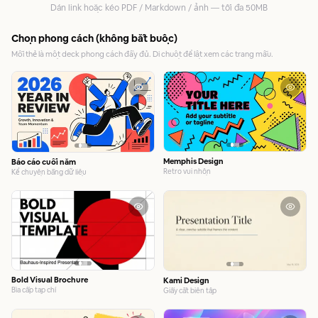
Dán link hoặc kéo PDF / Markdown / ảnh — tối đa 50MB
Blog
Chọn phong cách (không bắt buộc)
Mỗi thẻ là một deck phong cách đầy đủ. Di chuột để lật xem các trang mẫu.
Cập nhật
Memphis Design
Báo cáo cuối năm
Retro vui nhộn
Kể chuyện bằng dữ liệu
Bold Visual Brochure
Kami Design
Bìa cấp tạp chí
Giấy cắt biên tập