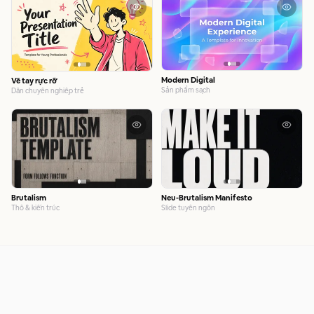
Modern Digital
Vẽ tay rực rỡ
Sản phẩm sạch
Dân chuyên nghiệp trẻ
Brutalism
Neu-Brutalism Manifesto
Thô & kiến trúc
Slide tuyên ngôn