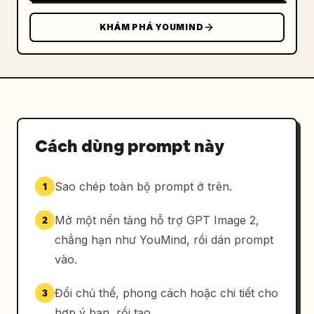
KHÁM PHÁ YOUMIND
Cách dùng prompt này
Sao chép toàn bộ prompt ở trên.
1
Mở một nền tảng hỗ trợ GPT Image 2,
2
chẳng hạn như YouMind, rồi dán prompt
vào.
Đổi chủ thể, phong cách hoặc chi tiết cho
3
hợp ý bạn, rồi tạo.