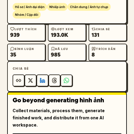
Hồ sơ / Ảnh đại diện
Nhiếp ảnh
Chân dung / Ảnh tự chụp
Nhóm / Cặp đôi
LƯỢT THÍCH
LƯỢT XEM
CHIA SẺ
939
193.0K
131
BÌNH LUẬN
ĐÃ LƯU
TRÍCH DẪN
35
985
8
CHIA SẺ
Go beyond generating hình ảnh
Collect materials, process them, generate
finished work, and distribute it from one AI
workspace.