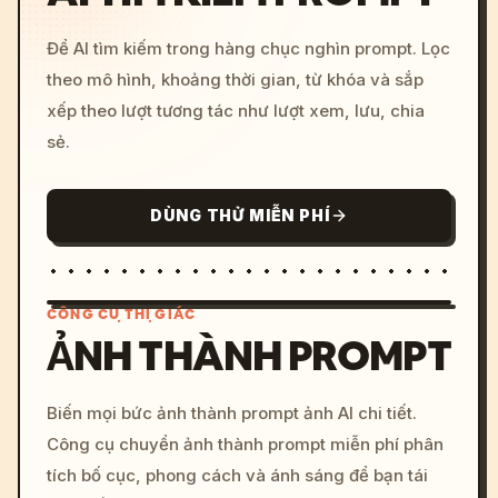
Để AI tìm kiếm trong hàng chục nghìn prompt. Lọc
theo mô hình, khoảng thời gian, từ khóa và sắp
xếp theo lượt tương tác như lượt xem, lưu, chia
sẻ.
DÙNG THỬ MIỄN PHÍ
CÔNG CỤ THỊ GIÁC
ẢNH THÀNH PROMPT
/imagine prompt: cinemati
Biến mọi bức ảnh thành prompt ảnh AI chi tiết.
c, cyberpunk sunset, neon
Công cụ chuyển ảnh thành prompt miễn phí phân
colors, 8k --v 6.0
tích bố cục, phong cách và ánh sáng để bạn tái