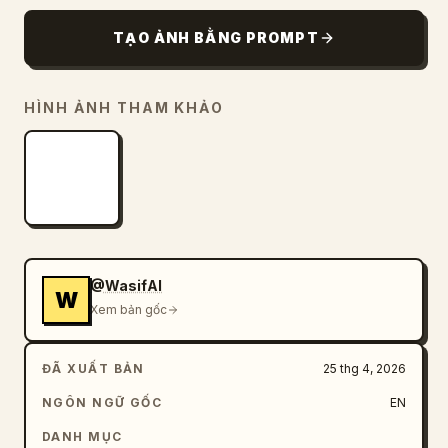
TẠO ẢNH BẰNG PROMPT
HÌNH ẢNH THAM KHẢO
@WasifAI
W
Xem bản gốc
ĐÃ XUẤT BẢN
25 thg 4, 2026
NGÔN NGỮ GỐC
EN
DANH MỤC