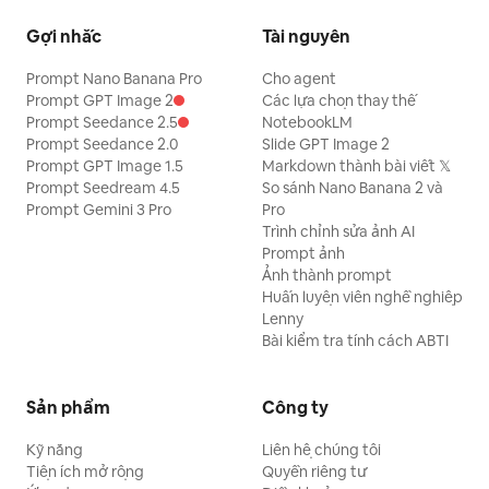
Gợi nhắc
Tài nguyên
Prompt Nano Banana Pro
Cho agent
Prompt GPT Image 2
Các lựa chọn thay thế
Prompt Seedance 2.5
NotebookLM
Prompt Seedance 2.0
Slide GPT Image 2
Prompt GPT Image 1.5
Markdown thành bài viết 𝕏
Prompt Seedream 4.5
So sánh Nano Banana 2 và
Prompt Gemini 3 Pro
Pro
Trình chỉnh sửa ảnh AI
Prompt ảnh
Ảnh thành prompt
Huấn luyện viên nghề nghiệp
Lenny
Bài kiểm tra tính cách ABTI
Sản phẩm
Công ty
Kỹ năng
Liên hệ chúng tôi
Tiện ích mở rộng
Quyền riêng tư