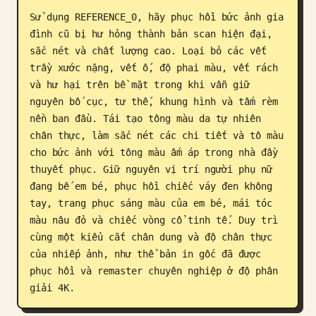
Sử dụng REFERENCE_0, hãy phục hồi bức ảnh gia 
Blog
đình cũ bị hư hỏng thành bản scan hiện đại, 
sắc nét và chất lượng cao. Loại bỏ các vết 
Cập nhật
trầy xước nặng, vết ố, độ phai màu, vết rách 
và hư hại trên bề mặt trong khi vẫn giữ 
nguyên bố cục, tư thế, khung hình và tấm rèm 
nền ban đầu. Tái tạo tông màu da tự nhiên 
chân thực, làm sắc nét các chi tiết và tô màu 
cho bức ảnh với tông màu ấm áp trong nhà đầy 
thuyết phục. Giữ nguyên vị trí người phụ nữ 
đang bế em bé, phục hồi chiếc váy đen không 
tay, trang phục sáng màu của em bé, mái tóc 
màu nâu đỏ và chiếc vòng cổ tinh tế. Duy trì 
cùng một kiểu cắt chân dung và độ chân thực 
của nhiếp ảnh, như thể bản in gốc đã được 
phục hồi và remaster chuyên nghiệp ở độ phân 
giải 4K.