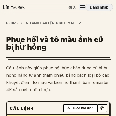
Đăng nhập
YouMind
Tổng quan
PROMPT
›
HÌNH ẢNH CÂU LỆNH
›
GPT IMAGE 2
Phục hồi và tô màu ảnh cũ
Các trường hợp sử dụng
bị hư hỏng
Kỹ năng
1
Câu lệnh này giúp phục hồi bức chân dung cũ bị hư
Lời nhắc
hỏng nặng từ ảnh tham chiếu bằng cách loại bỏ các
khuyết điểm, tô màu và biến nó thành bản remaster
4K sắc nét, chân thực.
Giá cả
Tải xuống
CÂU LỆNH
Trước khi dịch