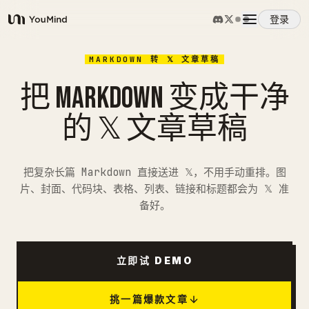
登录
YouMind
概览
MARKDOWN 转 𝕏 文章草稿
把 MARKDOWN 变成干净
使用案例
的 𝕏 文章草稿
技能
把复杂长篇 Markdown 直接送进 𝕏，不用手动重排。图
片、封面、代码块、表格、列表、链接和标题都会为 𝕏 准
提示词
备好。
定价
立即试 DEMO
下载
挑一篇爆款文章