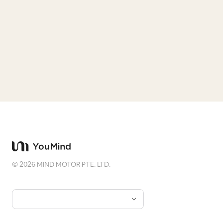
立即试 DEMO
©
2026
MIND MOTOR PTE. LTD.