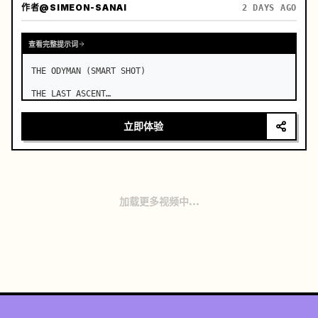
作者
@SIMEON-SANAI
2 DAYS AGO
查看完整提示词
THE ODYMAN (SMART SHOT)

THE LAST ASCENT

Duration: 15 Seconds

立即体验
Use the exact same visual lock throughout. …
加载更多视频中...