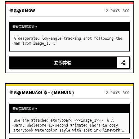
作者
@SNOW
2 DAYS AGO
查看完整提示词
A desperate, low-angle tracking shot following the 
man from image_1. …
立即体验
作者
@MANUAGI 🤖 - ( MANUIN )
2 DAYS AGO
查看完整提示词
use the attached storyboard <<<image_1>>>  & A 
warm, wholesome 15-second animated short in cozy 
storybook watercolor style with soft ink linework, 
painterly textures, and gentle film grain.