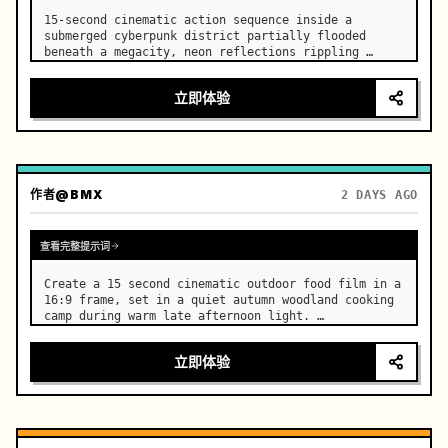
15-second cinematic action sequence inside a 
submerged cyberpunk district partially flooded 
beneath a megacity, neon reflections rippling 
across dark water, giant ventilation fans spinning 
overhead. …
立即体验
作者
@BMX
2 DAYS AGO
查看完整提示词
Create a 15 second cinematic outdoor food film in a 
16:9 frame, set in a quiet autumn woodland cooking 
camp during warm late afternoon light. …
立即体验