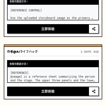
查看完整提示词
[REFERENCE CONTROL]

Use the uploaded storyboard image as the primary 
visual reference for story structure, character 
design, costume design, environment, emotional 
立即体验
progression, and shot order.
作者
@AIライフハック
2 DAYS AGO
查看完整提示词
[REFERENCE]

@image1 is a reference sheet summarizing the person 
and the stage. The upper three panels and the lower 
right face panel are used as fixed references for 
the face, hair, body type, costume, and whole body 
立即体验
of the same woman appearing alone in the vi…