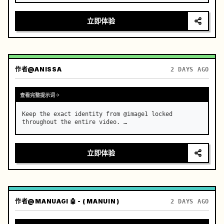
立即体验
作者
@ANISSA
2 DAYS AGO
查看完整提示词
Keep the exact identity from @image1 locked 
throughout the entire video. …
立即体验
作者
@MANUAGI 🤖 - ( MANUIN )
2 DAYS AGO