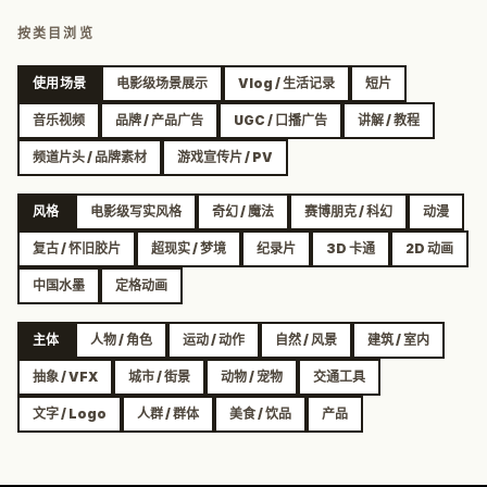
按类目浏览
使用场景
电影级场景展示
Vlog / 生活记录
短片
音乐视频
品牌 / 产品广告
UGC / 口播广告
讲解 / 教程
频道片头 / 品牌素材
游戏宣传片 / PV
风格
电影级写实风格
奇幻 / 魔法
赛博朋克 / 科幻
动漫
复古 / 怀旧胶片
超现实 / 梦境
纪录片
3D 卡通
2D 动画
中国水墨
定格动画
主体
人物 / 角色
运动 / 动作
自然 / 风景
建筑 / 室内
抽象 / VFX
城市 / 街景
动物 / 宠物
交通工具
文字 / Logo
人群 / 群体
美食 / 饮品
产品