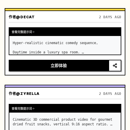
作者
@DECAT
2 DAYS AGO
查看完整提示词
Hyper-realistic cinematic comedy sequence,

Daytime inside a luxury spa room. …
立即体验
作者
@ZYRELLA
2 DAYS AGO
查看完整提示词
Cinematic 3D commercial product video for gourmet 
dried fruit snacks, vertical 9:16 aspect ratio. …