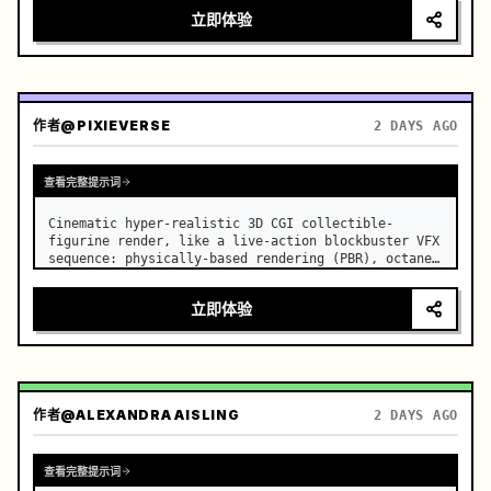
立即体验
作者
@PIXIEVERSE
2 DAYS AGO
查看完整提示词
Cinematic hyper-realistic 3D CGI collectible-
figurine render, like a live-action blockbuster VFX 
sequence: physically-based rendering (PBR), octane-
render-quality lighting and materials, fabric with 
visible weave and natural drape, metal with 
立即体验
realistic wear
作者
@ALEXANDRA AISLING
2 DAYS AGO
查看完整提示词