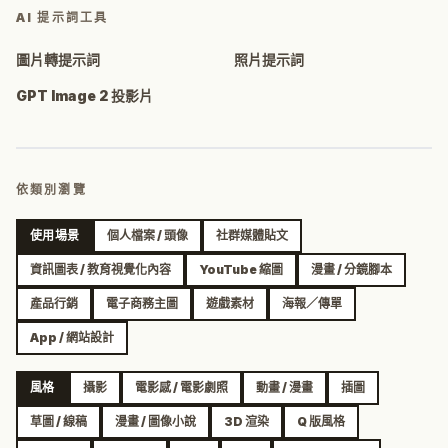
AI 提示詞工具
圖片轉提示詞
照片提示詞
GPT Image 2 投影片
依類別瀏覽
使用場景
個人檔案 / 頭像
社群媒體貼文
資訊圖表 / 教育視覺化內容
YouTube 縮圖
漫畫 / 分鏡腳本
產品行銷
電子商務主圖
遊戲素材
海報／傳單
App / 網站設計
風格
攝影
電影感 / 電影劇照
動畫 / 漫畫
插圖
草圖 / 線稿
漫畫 / 圖像小說
3D 渲染
Q 版風格