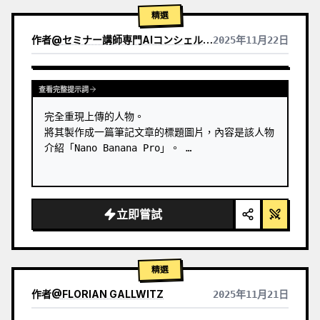
2) 色彩調色板（源自主色調）：

精選
→ 產品 + 點綴：完全飽和的主色調

→ 圖示、邊框：柔和的主色調（30-40% 飽和度，絕
作者
@
セミナー講師専門AIコンシェルジュ｜工藤 晶
2025年11月22日
不使用黑色）

查看其他模型的結果
3) 視覺風格：

→ 主打產品：真實攝影（真實、優質），3D 玻璃版
查看完整提示詞
本 [擇一]

→ 卡片：Apple 液態玻璃（85-…
完全重現上傳的人物。

將其製作成一篇筆記文章的標題圖片，內容是該人物
介紹「Nano Banana Pro」。 …
立即嘗試
精選
作者
@
FLORIAN GALLWITZ
2025年11月21日