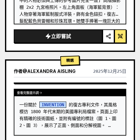
中的人物必須與上傳的參考圖片完全一致] 高階攝影
棚 2x2 九宮格照片。左上角面板（海軍藍背景）：
人物穿著海軍藍制服式洋裝，飾有金色鈕扣，復古捲
髮配藍色貝雷帽和珍珠耳環。她雙手捧著一塊巨大的
拼圖（左上角拼圖，上面有數字「20」），將其移向
畫面中央。她的目光專注於中央拼圖區域，表情嚴
立即嘗試
肅，略帶微笑。背景是海軍條紋、船錨和文字「揚帆
迎新年」。右上角面板（櫻花粉背景）：同一位女士
穿著粉色蕾絲洋裝，戴著珍珠項鍊，公主髮型配粉色
精選
玫瑰髮夾和水晶耳環。她雙手捧著右上角拼圖（上面
有數字「…
作者
@
ALEXANDRA AISLING
2025年12月25日
查看其他模型的結果
查看完整提示詞
一份關於 
INVENTION
 的復古專利文件，其風格
模仿 1800 年代末期的美國專利局檔案。頁面上印
有精確的技術圖紙，並附有編號的標註（圖 1、圖 
2、圖 3），展示了正面、側面和分解視圖。 …