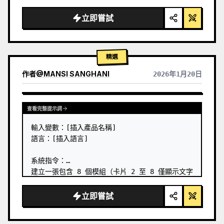
立即嘗試
精選
作者
@
MANSI SANGHANI
2026年1月20日
查看其他模型的結果
查看完整提示詞
輸入變數：[插入產品名稱]

語言：[插入語言]

系統指令：

建立一張包含 8 個模組（卡片 2 至 8 僅顯示文字
標題）的優質液態玻璃便當格產品資訊圖表。

1) 產品分析：

立即嘗試
→ 識別產品的主要自然顏色 → 「主色調」

→ 識別類別：食物 / 藥品 / 科技
