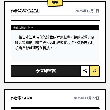
精選
作者
@
VOXCATAI
2025年12月1日
查看完整提示詞
一幅日本江戶時代的浮世繪木刻版畫。整體感覺是葛
飾北齋和歌川廣重等大師的超現實合作，透過古老的
視角重新詮釋現代科技。 …
立即嘗試
作者
@
KAWAI
2025年11月22日