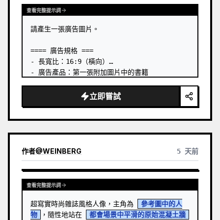
查看完整提示詞
請產生一張廣告圖片。

==== 廣告規格 ===

- 長寬比：16:9（橫向）

- 廣告產品：第一張附加圖片中的書籍

- 主要吸睛點：以立體方式呈現第一張附加圖片中的
書籍

立即嘗試
- 語言：日文

- 風格：商業書籍廣告

# 包含文字：

- 前導文案：【發售約一週後即決定再版】

作者
@
WEINBERG
5 天前
書籍「
Designing from Zero with AI
」現正
熱銷中。 …
查看完整提示詞
超寫實時尚雜誌風格人像，主角為 
參考圖中的人
物
，隨性地站在 
都會場景中平滑的原始混凝土牆