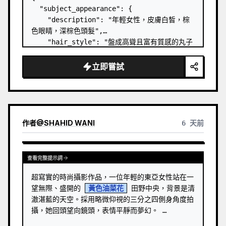
  "subject_appearance": {

    "description": "年輕女性，皮膚白皙，棕
色眼睛，深棕色頭髮",

    "hair_style": "盤成高聳且富有質感的丸子
頭，鬢角處有柔和的髮絲",

    "makeup": "自然極簡妝容，淡雅唇彩，指甲
立即嘗試
修剪整齊並塗有淺粉色指甲油",

    "expression": "直視鏡頭中的自己，表情冷
靜且自信"

  },

  "pose": {

作者
@
SHAHID WANI
6 天前
    "body_positioning": "四肢著地（膝蓋和
前臂支撐在地毯上），背部…
查看完整提示詞
超寫實的時尚攝影作品，一位年輕的東亞女性站在一
望無際、盛開的 
黃色油菜花
 田野中央，背景是清
澈湛藍的天空。採用略微仰視的三分之四側身角度拍
攝，她回頭望向鏡頭，表情平靜而夢幻。 …