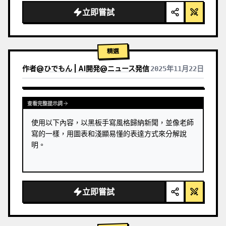
立即嘗試
精選
作者
@
ひでもん | AI開発@ニュース発信
2025年11月22日
查看其他模型的結果
查看完整提示詞
使用以下內容，以黑板手寫風格歸納新聞，並像老師
寫的一樣，用圖表和淺顯易懂的表達方式來分解說
明。
立即嘗試