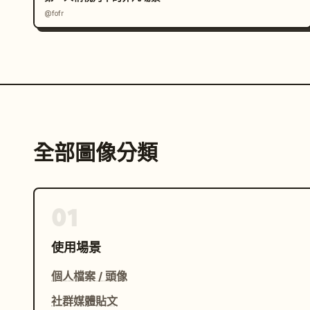
動態飄揚",

@fofr
      "hands": "奔跑時一隻手自然地向鏡頭方向微微伸展",

      "head_direction": "頭部轉過肩膀看向鏡頭",

      "gaze": "與觀看者進行明亮愉悅的眼神交流",

      "details": [

        "真實的抓拍動態",

        "自然的奔跑姿勢",

        "無憂無慮的浪漫能量",

        "動態的電影感構圖"

全部圖像分類
      ]

    },

    "environment": {

      "location": "
奢華鄉村花園
",

01
      "background": [

        "開滿鮮花的大型花園",

使用場景
        "遠處優雅的鄉村莊園",

        "綠樹與溫暖的夏日氛圍",

個人檔案 / 頭像
        "明亮的自然戶外場景"

社群媒體貼文
      ],
