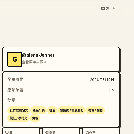
@glena Jenner
G
查看原始來源
發布時間
2026年5月9日
原始語言
EN
分類
社群媒體貼文
產品行銷
攝影
電影感 / 電影劇照
復古 / 懷舊
網紅 / 模特兒
角色
讚
瀏覽
分享