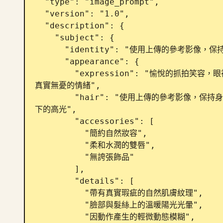
  "type": "image_prompt",

  "version": "1.0",

  "description": {

    "subject": {

      "identity": "使用上傳的參考影像，保持身分一致",

      "appearance": {

        "expression": "愉悅的抓拍笑容，眼神明亮快樂，回頭看向鏡頭時呈現自然的笑意，流露出
真實無憂的情緒",

        "hair": "使用上傳的參考影像，保持身分一致，長髮隨風動態飄逸，具備真實的律動感與陽光
下的高光",

        "accessories": [

          "簡約自然妝容",

          "柔和水潤的雙唇",

          "無誇張飾品"

        ],

        "details": [

          "帶有真實瑕疵的自然肌膚紋理",

          "臉部與髮絲上的溫暖陽光光暈",

          "因動作產生的輕微動態模糊",
