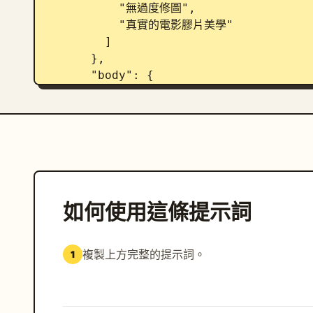
          "無過度修圖",

          "真實的電影膠片美學"

        ]

      },

      "body": {

        "type": "纖細的女性身形",

        "features": [

          "自然的女性輪廓",

          "放鬆的身體姿態",

          "柔和優雅的動作"

        ]

      }

如何使用這條提示詞
    },

    "clothing": {

      "dress": {

複製上方完整的提示詞。
1
        "type": "
復古碎花夏日連身裙
",

        "color": "
柔和奶油色搭配精緻粉彩
        "design": [

          "輕盈飄逸的布料",
