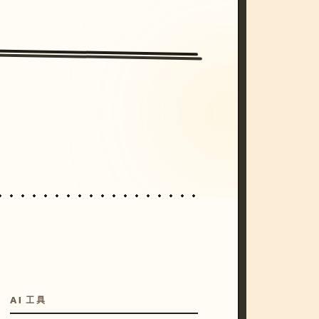
/imagine prompt: cinematic, cyberpunk s
unset, neon colors, 8k --v 6.0
AI 工具