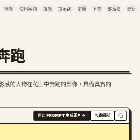
概覽
使用案例
技能
提示詞
定價
下載
部落格
更新
奔跑
影感的人物在花田中奔跑的影像，具備真實的
用此 PROMPT 生成圖片
翻譯前