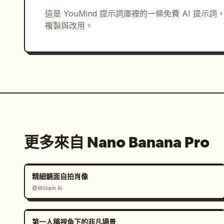
          "短泡泡袖",

這是 YouMind 提示詞庫裡的一條免費 AI 提
          "收腰剪裁",

複製與改用。
          "柔和浪漫的鄉村田園風格 (cottagecore)",

          "奔跑時布料呈現的自然律動"

        ],

        "fit": "柔和的女性化剪裁，展現飄逸放鬆的動態"

      },

      "footwear": {

        "type": "赤腳",

        "details": [

          "赤腳在花園小徑上奔跑",

更多來自 Nano Banana Pro
          "放鬆無憂的夏日美學"

        ]

      }

精細鏡面自拍肖像
    },

@William AI
    "pose": {

      "stance": "在花園中俏皮地奔跑，同時回頭看向鏡頭",

      "body_position": "身體自然向前移動並帶有輕微動態模糊，肩膀轉向鏡頭，裙擺與髮絲隨動作
第一人稱視角下的非凡場景