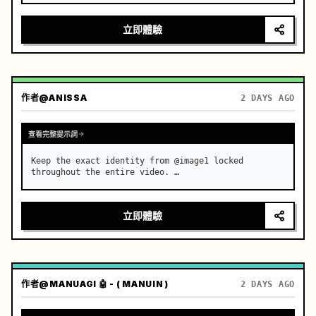
立即體驗
作者
@ANISSA
2 DAYS AGO
查看完整提示詞
Keep the exact identity from @image1 locked 
throughout the entire video. …
立即體驗
作者
@MANUAGI 🤖 - ( MANUIN )
2 DAYS AGO