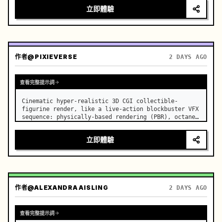
立即體驗
作者
@PIXIEVERSE
2 DAYS AGO
查看完整提示詞
Cinematic hyper-realistic 3D CGI collectible-
figurine render, like a live-action blockbuster VFX 
sequence: physically-based rendering (PBR), octane-
render-quality lighting and materials, fabric with 
visible weave and natural drape, metal with 
立即體驗
realistic wear
作者
@ALEXANDRA AISLING
2 DAYS AGO
查看完整提示詞