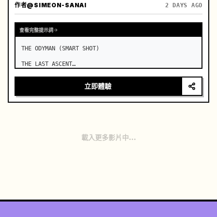
作者
@SIMEON-SANAI
2 DAYS AGO
查看完整提示詞
THE ODYMAN (SMART SHOT)

THE LAST ASCENT

Duration: 15 Seconds

立即體驗
Use the exact same visual lock throughout. …
載入更多影片中...