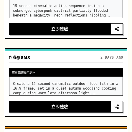
15-second cinematic action sequence inside a 
submerged cyberpunk district partially flooded 
beneath a megacity, neon reflections rippling 
across dark water, giant ventilation fans spinning 
overhead. …
立即體驗
作者
@BMX
2 DAYS AGO
查看完整提示詞
Create a 15 second cinematic outdoor food film in a 
16:9 frame, set in a quiet autumn woodland cooking 
camp during warm late afternoon light. …
立即體驗