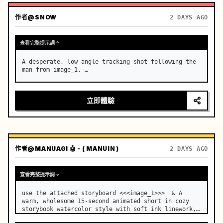
作者
@SNOW
2 DAYS AGO
查看完整提示詞
A desperate, low-angle tracking shot following the 
man from image_1. …
立即體驗
作者
@MANUAGI 🤖 - ( MANUIN )
2 DAYS AGO
查看完整提示詞
use the attached storyboard <<<image_1>>>  & A 
warm, wholesome 15-second animated short in cozy 
storybook watercolor style with soft ink linework, 
painterly textures, and gentle film grain.