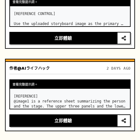
查看完整提示詞
[REFERENCE CONTROL]

Use the uploaded storyboard image as the primary 
visual reference for story structure, character 
design, costume design, environment, emotional 
立即體驗
progression, and shot order.
作者
@AIライフハック
2 DAYS AGO
查看完整提示詞
[REFERENCE]

@image1 is a reference sheet summarizing the person 
and the stage. The upper three panels and the lower 
right face panel are used as fixed references for 
the face, hair, body type, costume, and whole body 
立即體驗
of the same woman appearing alone in the vi…