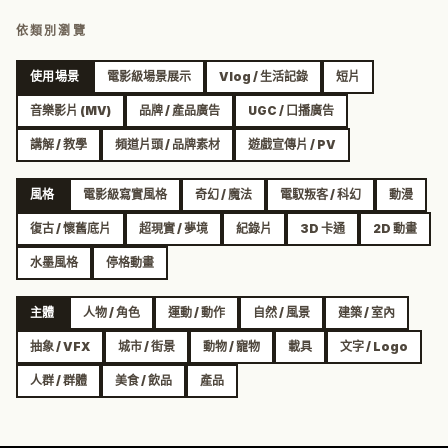
依類別瀏覽
使用場景
電影級場景展示
Vlog / 生活記錄
短片
音樂影片 (MV)
品牌 / 產品廣告
UGC / 口播廣告
講解 / 教學
頻道片頭 / 品牌素材
遊戲宣傳片 / PV
風格
電影級寫實風格
奇幻 / 魔法
電馭叛客 / 科幻
動漫
復古 / 懷舊底片
超現實 / 夢境
紀錄片
3D 卡通
2D 動畫
水墨風格
停格動畫
主體
人物 / 角色
運動 / 動作
自然 / 風景
建築 / 室內
抽象 / VFX
城市 / 街景
動物 / 寵物
載具
文字 / Logo
人群 / 群體
美食 / 飲品
產品