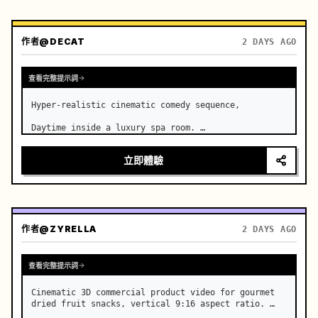
作者
@DECAT
2 DAYS AGO
查看完整提示詞
Hyper-realistic cinematic comedy sequence,

Daytime inside a luxury spa room. …
立即體驗
作者
@ZYRELLA
2 DAYS AGO
查看完整提示詞
Cinematic 3D commercial product video for gourmet 
dried fruit snacks, vertical 9:16 aspect ratio. …