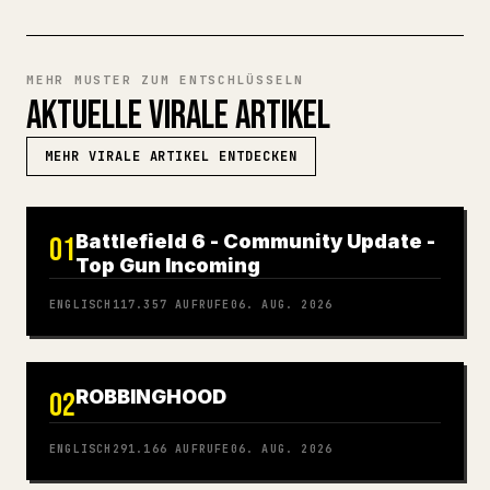
MEHR MUSTER ZUM ENTSCHLÜSSELN
AKTUELLE VIRALE ARTIKEL
MEHR VIRALE ARTIKEL ENTDECKEN
Battlefield 6 - Community Update -
01
Top Gun Incoming
ENGLISCH
117.357
AUFRUFE
06. AUG. 2026
ROBBINGHOOD
02
ENGLISCH
291.166
AUFRUFE
06. AUG. 2026