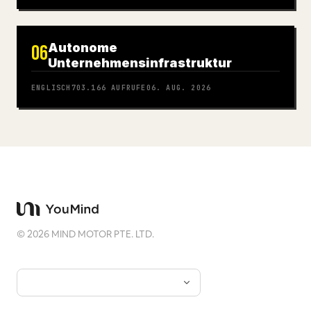
Autonome
06
Unternehmensinfrastruktur
ENGLISCH
703.166
AUFRUFE
06. AUG. 2026
©
2026
MIND MOTOR PTE. LTD.