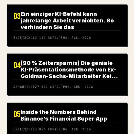
Ein einziger KI-Befehl kann
03
jahrelange Arbeit vernichten. So
verhindern Sie das
ENGLISCH
102.117
AUFRUFE
06. AUG. 2026
[90 % Zeitersparnis] Die geniale
04
KI-Präsentationsmethode von Ex-
Goldman-Sachs-Mitarbeiter Kei
Tanaka
JAPANISCH
527.812
AUFRUFE
06. AUG. 2026
Inside the Numbers Behind
05
Binance’s Financial Super App
ENGLISCH
253.076
AUFRUFE
06. AUG. 2026