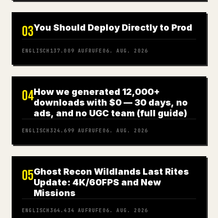
You Should Deploy Directly to Prod
03
ENGLISCH
137.009
AUFRUFE
06. AUG. 2026
How we generated 12,000+
04
downloads with $0 — 30 days, no
ads, and no UGC team (full guide)
ENGLISCH
324.699
AUFRUFE
06. AUG. 2026
Ghost Recon Wildlands Last Rites
05
Update: 4K/60FPS and New
Missions
ENGLISCH
364.434
AUFRUFE
06. AUG. 2026