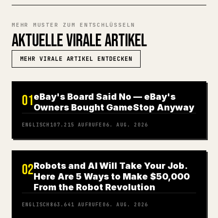
MEHR MUSTER ZUM ENTSCHLÜSSELN
AKTUELLE VIRALE ARTIKEL
MEHR VIRALE ARTIKEL ENTDECKEN
eBay's Board Said No — eBay's
01
Owners Bought GameStop Anyway
ENGLISCH
107.215
AUFRUFE
06. AUG. 2026
Robots and AI Will Take Your Job.
02
Here Are 5 Ways to Make $50,000
From the Robot Revolution
ENGLISCH
863.641
AUFRUFE
06. AUG. 2026