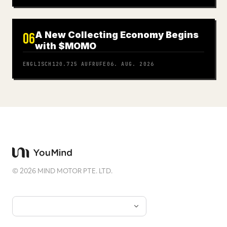
A New Collecting Economy Begins
06
with $MOMO
ENGLISCH
120.725
AUFRUFE
06. AUG. 2026
©
2026
MIND MOTOR PTE. LTD.