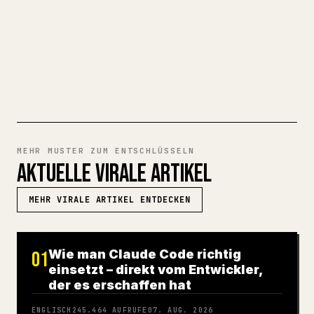
Artikel.
MARKDOWN ZU 𝕏 TESTEN
MEHR MUSTER ZUM ENTSCHLÜSSELN
AKTUELLE VIRALE ARTIKEL
MEHR VIRALE ARTIKEL ENTDECKEN
Wie man Claude Code richtig
01
einsetzt – direkt vom Entwickler,
der es erschaffen hat
ENGLISCH
245.464
AUFRUFE
07. AUG. 2026