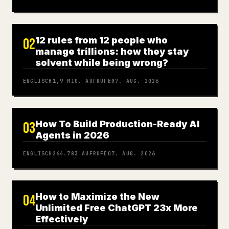
12 rules from 12 people who
02
manage trillions: how they stay
solvent while being wrong?
ENGLISCH
1,9 MIO.
AUFRUFE
07. AUG. 2026
How To Build Production-Ready AI
03
Agents in 2026
ENGLISCH
264.783
AUFRUFE
07. AUG. 2026
How to Maximize the New
04
Unlimited Free ChatGPT 23x More
Effectively