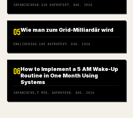
JAPANISCH
548.110
AUFRUFE
07. AUG. 2026
Wie man zum Grid-Milliardär wird
05
ENGLISCH
363.100
AUFRUFE
07. AUG. 2026
How to Implement a 5 AM Wake-Up
06
Routine in One Month Using
Systems
JAPANISCH
5,7 MIO.
AUFRUFE
08. AUG. 2026