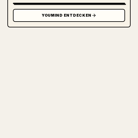
YOUMIND ENTDECKEN
FÜR CREATOR
VERWANDLE DEIN MARKDOWN IN
EINEN SAUBEREN 𝕏-ARTIKEL
Wenn du eigene Langtexte veröffentlichst,
wird die 𝕏-Formatierung von Bildern,
Tabellen und Codeblöcken mühsam. YouMind
macht aus einem ganzen Markdown-Entwurf
einen sauberen, sofort postbaren 𝕏-